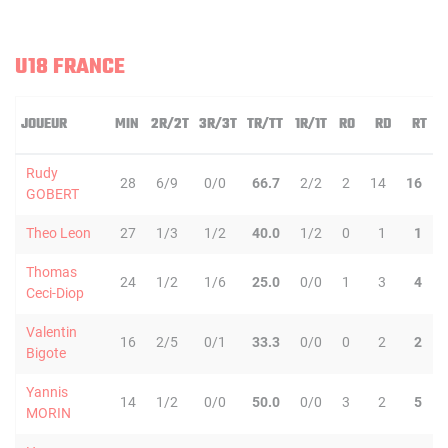
U18 FRANCE
JOUEUR
MIN
2R/2T
3R/3T
TR/TT
1R/1T
RO
RD
RT
P
Rudy
28
6/9
0/0
66.7
2/2
2
14
16
GOBERT
Theo Leon
27
1/3
1/2
40.0
1/2
0
1
1
Thomas
24
1/2
1/6
25.0
0/0
1
3
4
Ceci-Diop
Valentin
16
2/5
0/1
33.3
0/0
0
2
2
Bigote
Yannis
14
1/2
0/0
50.0
0/0
3
2
5
MORIN