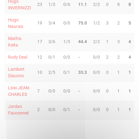
Hugo
23
1/3
0/6
11.1
2/2
0
8
8
INVERNIZZI
Hugo
19
3/4
0/0
75.0
1/2
3
2
5
Naurais
Mathis
17
3/6
1/3
44.4
2/2
1
3
4
Keita
Rudy Deal
12
0/1
0/0
-
0/0
2
2
4
Lambert
10
2/5
0/1
33.3
0/0
0
1
1
Diacono
Livio JEAN-
7
0/0
0/0
-
0/0
0
1
1
CHARLES
Jordan
2
0/0
0/1
-
0/0
0
1
1
Fauconnet