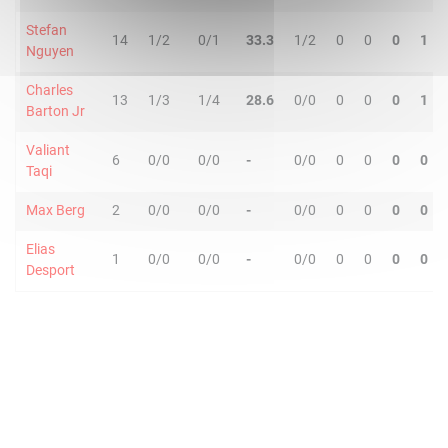
Stefan
14
1/2
0/1
33.3
1/2
0
0
0
1
Nguyen
Charles
13
1/3
1/4
28.6
0/0
0
0
0
1
Barton Jr
Valiant
6
0/0
0/0
-
0/0
0
0
0
0
Taqi
Max Berg
2
0/0
0/0
-
0/0
0
0
0
0
Elias
1
0/0
0/0
-
0/0
0
0
0
0
Desport