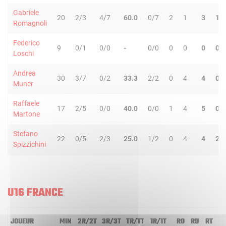
Gabriele
20
2/3
4/7
60.0
0/7
2
1
3
1
Romagnoli
Federico
9
0/1
0/0
-
0/0
0
0
0
0
Loschi
Andrea
30
3/7
0/2
33.3
2/2
0
4
4
0
Muner
Raffaele
17
2/5
0/0
40.0
0/0
1
4
5
0
Martone
Stefano
22
0/5
2/3
25.0
1/2
0
4
4
2
Spizzichini
U16 FRANCE
JOUEUR
MIN
2R/2T
3R/3T
TR/TT
1R/1T
RO
RD
RT
P