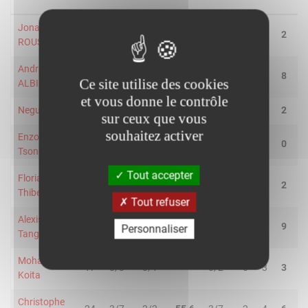
Jonathan
22
1/1
0/5
16.7
0/0
0
2
2
2
ROUSSELLE
Andrew
36
2/4
1/3
42.9
0/0
0
8
8
4
Ce site utilise des cookies
ALBICY
et vous donne le contrôle
Neguib Faye
9
1/2
0/0
50.0
3/7
1
1
2
0
sur ceux que vous
souhaitez activer
Enzo
1
0/0
0/1
-
0/0
0
0
0
0
Tsonga
Tout accepter
Florian
14
0/1
0/0
-
0/2
1
1
2
1
Thibedore
Tout refuser
Alexis
29
4/7
2/5
50.0
8/11
1
8
9
0
Personnaliser
Tanghe
Mohamed
17
0/3
0/1
-
0/2
0
3
3
0
Koita
Christophe