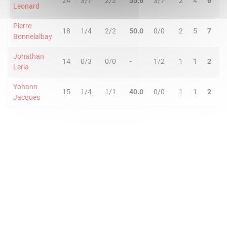
24
3/7
2/2
55.6
3/7
2
4
6
0
Leonard
Pierre
18
1/4
2/2
50.0
0/0
2
5
7
1
Bonnelalbay
Jonathan
14
0/3
0/0
-
1/2
1
1
2
1
Leria
Yohann
15
1/4
1/1
40.0
0/0
1
1
2
0
Jacques