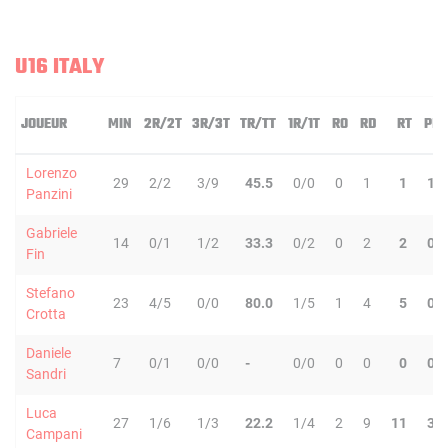
U16 ITALY
JOUEUR
MIN
2R/2T
3R/3T
TR/TT
1R/1T
RO
RD
RT
PD
Lorenzo
29
2/2
3/9
45.5
0/0
0
1
1
1
Panzini
Gabriele
14
0/1
1/2
33.3
0/2
0
2
2
0
Fin
Stefano
23
4/5
0/0
80.0
1/5
1
4
5
0
Crotta
Daniele
7
0/1
0/0
-
0/0
0
0
0
0
Sandri
Luca
27
1/6
1/3
22.2
1/4
2
9
11
3
Campani