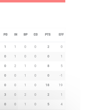
PD
IN
BP
CO
PTS
EFF
1
1
0
0
2
0
0
1
0
0
0
1
0
2
1
0
8
5
0
0
1
0
0
-1
0
0
1
0
18
19
3
0
2
0
2
1
0
0
1
0
5
4