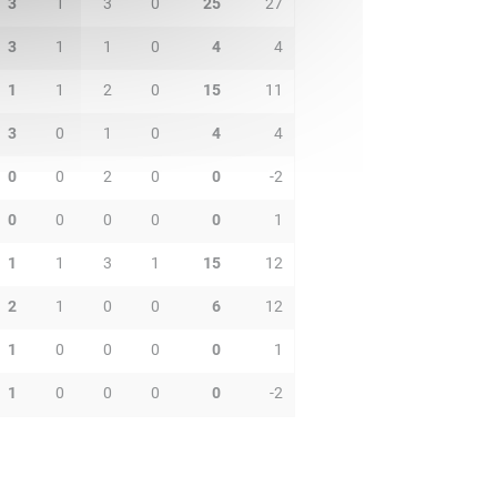
3
1
3
0
25
27
3
1
1
0
4
4
1
1
2
0
15
11
3
0
1
0
4
4
0
0
2
0
0
-2
0
0
0
0
0
1
1
1
3
1
15
12
2
1
0
0
6
12
1
0
0
0
0
1
1
0
0
0
0
-2