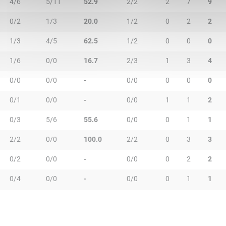
4/6
5/11
52.9
2/2
2
7
9
0/2
1/3
20.0
1/2
0
2
2
1/3
4/5
62.5
1/2
0
0
0
1/6
0/0
16.7
2/3
1
3
4
0/0
0/0
-
0/0
0
0
0
0/1
0/0
-
0/0
1
1
2
0/3
5/6
55.6
0/0
0
1
1
2/2
0/0
100.0
2/2
0
3
3
0/2
0/0
-
0/0
0
2
2
0/4
0/0
-
0/0
0
1
1