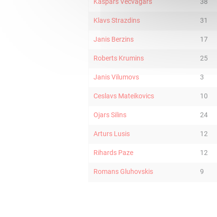
Kaspars Vecvagars
38
Klavs Strazdins
31
Janis Berzins
17
Roberts Krumins
25
Janis Vilumovs
3
Ceslavs Mateikovics
10
Ojars Silins
24
Arturs Lusis
12
Rihards Paze
12
Romans Gluhovskis
9