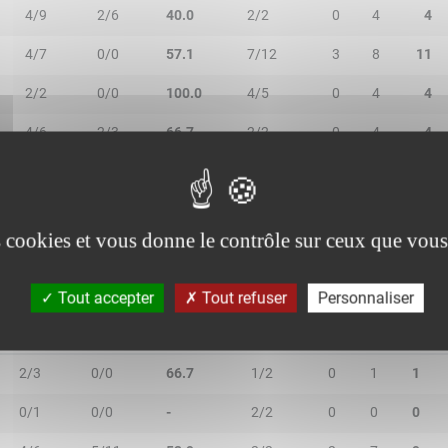
4/9
2/6
40.0
2/2
0
4
4
4/7
0/0
57.1
7/12
3
8
11
2/2
0/0
100.0
4/5
0
4
4
4/6
2/3
66.7
2/2
0
4
4
0/0
0/0
-
0/0
1
0
1
es cookies et vous donne le contrôle sur ceux que vous
Tout accepter
Tout refuser
Personnaliser
2R/2T
3R/3T
TR/TT
1R/1T
RO
RD
RT
2/3
0/0
66.7
1/2
0
1
1
0/1
0/0
-
2/2
0
0
0