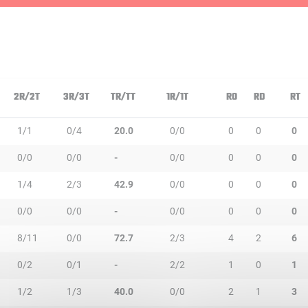
2R/2T
3R/3T
TR/TT
1R/1T
RO
RD
RT
1/1
0/4
20.0
0/0
0
0
0
0/0
0/0
-
0/0
0
0
0
1/4
2/3
42.9
0/0
0
0
0
0/0
0/0
-
0/0
0
0
0
8/11
0/0
72.7
2/3
4
2
6
0/2
0/1
-
2/2
1
0
1
1/2
1/3
40.0
0/0
2
1
3