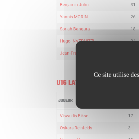
Benjamin John
31
Yannis MORIN
26
Soriah Bangura
18
Hugo INVERNIZZI
24
Jean-Francois Basileu
6
Ce site utilise d
U16 LATVIA
JOUEUR
MIN
Visvaldis Bikse
17
Oskars Reinfelds
3