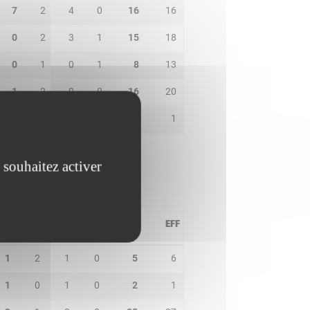
7
2
4
0
16
16
0
2
3
1
15
18
0
1
0
1
8
13
1
2
0
0
16
20
0
0
0
0
0
1
 souhaitez activer
PD
IN
BP
CO
PTS
EFF
1
2
1
0
5
6
1
0
1
0
2
1