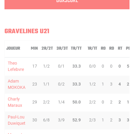
BOXSCORE
GRAVELINES U21
JOUEUR
MIN
2R/2T
3R/3T
TR/TT
1R/1T
RO
RD
RT
PD
Theo
17
1/2
0/1
33.3
0/0
0
0
0
5
Lefebvre
Adam
23
1/1
0/2
33.3
1/2
1
3
4
2
MOKOKA
Charly
29
2/2
1/4
50.0
2/2
0
2
2
1
Maraux
Paul-Lou
30
6/8
3/9
52.9
2/3
1
2
3
3
Duwiquet