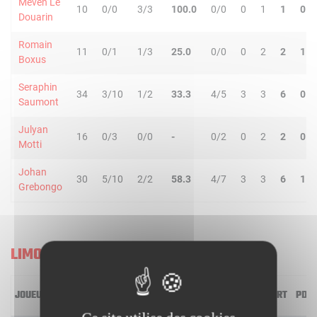
Meven Le
10
0/0
3/3
100.0
0/0
0
1
1
0
Douarin
Romain
11
0/1
1/3
25.0
0/0
0
2
2
1
Boxus
Seraphin
34
3/10
1/2
33.3
4/5
3
3
6
0
Saumont
Julyan
16
0/3
0/0
-
0/2
0
2
2
0
Motti
Johan
30
5/10
2/2
58.3
4/7
3
3
6
1
Grebongo
LIMOGES U21
JOUEUR
MIN
2R/2T
3R/3T
TR/TT
1R/1T
RO
RD
RT
PD