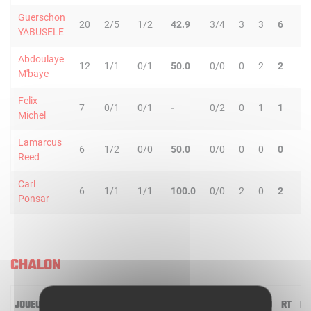
Guerschon
20
2/5
1/2
42.9
3/4
3
3
6
0
YABUSELE
Abdoulaye
12
1/1
0/1
50.0
0/0
0
2
2
1
M'baye
Felix
7
0/1
0/1
-
0/2
0
1
1
2
Michel
Lamarcus
6
1/2
0/0
50.0
0/0
0
0
0
0
Reed
Carl
6
1/1
1/1
100.0
0/0
2
0
2
0
Ponsar
CHALON
JOUEUR
MIN
2R/2T
3R/3T
TR/TT
1R/1T
RO
RD
RT
PD