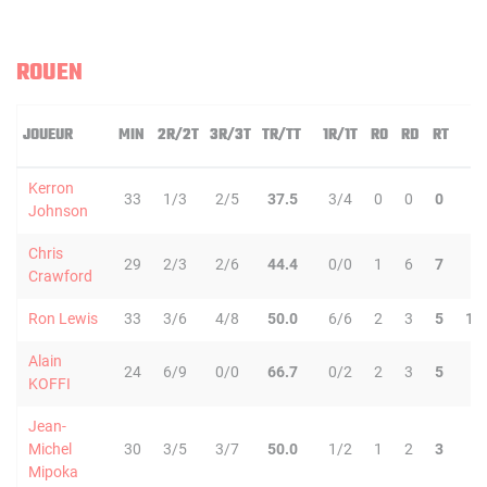
ROUEN
JOUEUR
MIN
2R/2T
3R/3T
TR/TT
1R/1T
RO
RD
RT
P
Kerron
33
1/3
2/5
37.5
3/4
0
0
0
4
Johnson
Chris
29
2/3
2/6
44.4
0/0
1
6
7
4
Crawford
Ron Lewis
33
3/6
4/8
50.0
6/6
2
3
5
11
Alain
24
6/9
0/0
66.7
0/2
2
3
5
0
KOFFI
Jean-
Michel
30
3/5
3/7
50.0
1/2
1
2
3
6
Mipoka