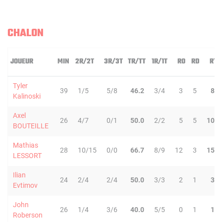
CHALON
JOUEUR
MIN
2R/2T
3R/3T
TR/TT
1R/1T
RO
RD
RT
Tyler
39
1/5
5/8
46.2
3/4
3
5
8
Kalinoski
Axel
26
4/7
0/1
50.0
2/2
5
5
10
BOUTEILLE
Mathias
28
10/15
0/0
66.7
8/9
12
3
15
LESSORT
Ilian
24
2/4
2/4
50.0
3/3
2
1
3
Evtimov
John
26
1/4
3/6
40.0
5/5
0
1
1
Roberson