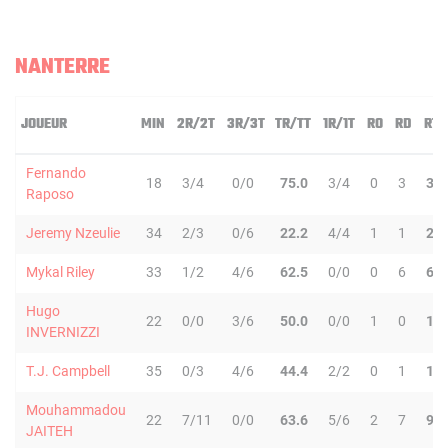
NANTERRE
JOUEUR
MIN
2R/2T
3R/3T
TR/TT
1R/1T
RO
RD
RT
Fernando
18
3/4
0/0
75.0
3/4
0
3
3
Raposo
Jeremy Nzeulie
34
2/3
0/6
22.2
4/4
1
1
2
Mykal Riley
33
1/2
4/6
62.5
0/0
0
6
6
Hugo
22
0/0
3/6
50.0
0/0
1
0
1
INVERNIZZI
T.J. Campbell
35
0/3
4/6
44.4
2/2
0
1
1
Mouhammadou
22
7/11
0/0
63.6
5/6
2
7
9
JAITEH