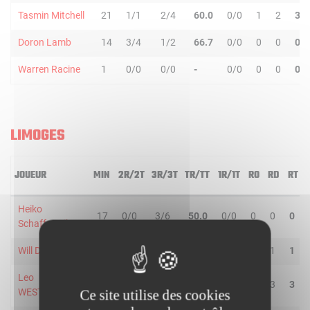
Tasmin Mitchell
21
1/1
2/4
60.0
0/0
1
2
3
Doron Lamb
14
3/4
1/2
66.7
0/0
0
0
0
Warren Racine
1
0/0
0/0
-
0/0
0
0
0
LIMOGES
JOUEUR
MIN
2R/2T
3R/3T
TR/TT
1R/1T
RO
RD
RT
Heiko
17
0/0
3/6
50.0
0/0
0
0
0
Schaffartzik
Will Daniels
15
2/4
0/1
40.0
2/2
0
1
1
Leo
33
2/3
3/5
62.5
0/0
0
3
3
WESTERMANN
Ce site utilise des cookies