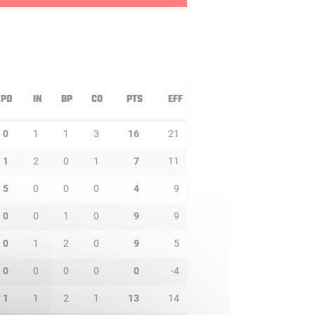
PD
IN
BP
CO
PTS
EFF
0
1
1
3
16
21
1
2
0
1
7
11
5
0
0
0
4
9
0
0
1
0
9
9
0
1
2
0
9
5
0
0
0
0
0
-4
1
1
2
1
13
14