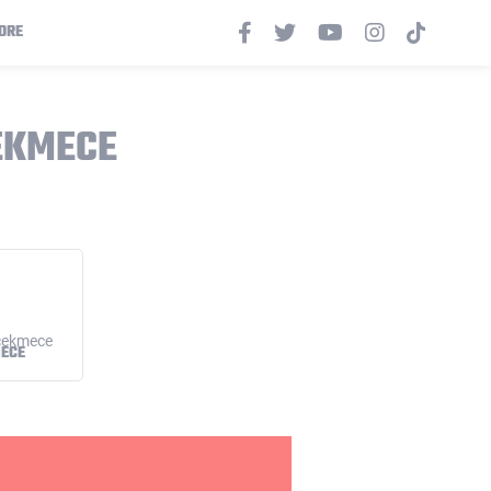
ORE
EKMECE
ECE