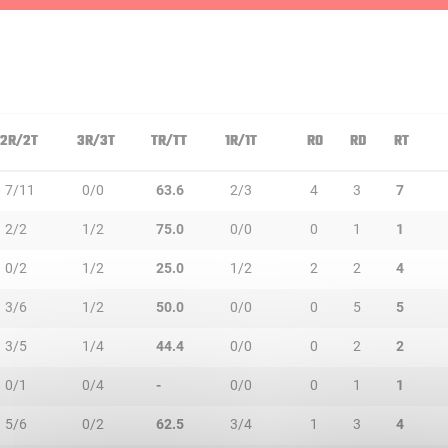
2R/2T
3R/3T
TR/TT
1R/1T
RO
RD
RT
7/11
0/0
63.6
2/3
4
3
7
2/2
1/2
75.0
0/0
0
1
1
0/2
1/2
25.0
1/2
2
2
4
3/6
1/2
50.0
0/0
0
5
5
3/5
1/4
44.4
0/0
0
2
2
0/1
0/4
-
0/0
0
1
1
5/6
0/2
62.5
3/4
1
3
4