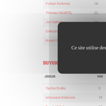
Furkan Korkmaz
18
Thomas HEURTEL
22
Jon Diebler
14
Emircan Kosut
6
Bryant Dunston
17
Ce site utilise d
BUYUKCEKMECE
JOUEUR
MIN
Tayfun Erulku
3
Antywane Robinson
19