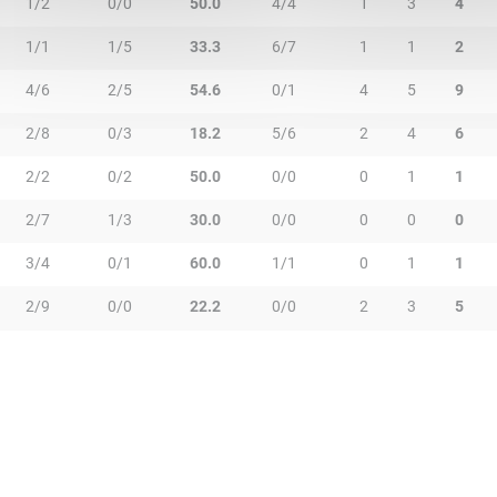
1/2
0/0
50.0
4/4
1
3
4
1/1
1/5
33.3
6/7
1
1
2
4/6
2/5
54.6
0/1
4
5
9
2/8
0/3
18.2
5/6
2
4
6
2/2
0/2
50.0
0/0
0
1
1
2/7
1/3
30.0
0/0
0
0
0
3/4
0/1
60.0
1/1
0
1
1
2/9
0/0
22.2
0/0
2
3
5