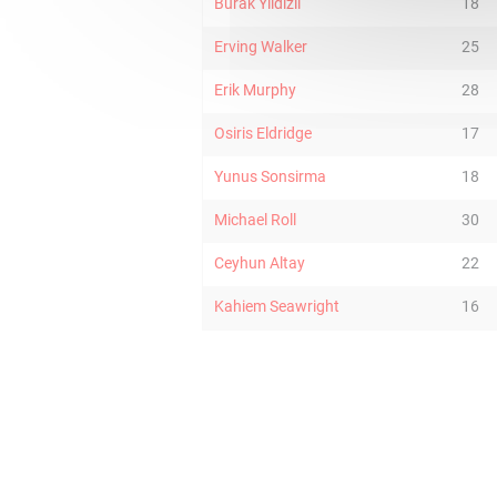
Burak Yildizli
18
Erving Walker
25
Erik Murphy
28
Osiris Eldridge
17
Yunus Sonsirma
18
Michael Roll
30
Ceyhun Altay
22
Kahiem Seawright
16