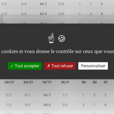
2/2
2/4
66.7
0/0
1
1
2
1/3
2/4
42.9
0/0
1
3
4
0/1
1/2
33.3
0/0
0
1
1
1/2
0/0
50.0
0/0
0
0
0
6/7
0/0
85.7
1/2
4
2
6
es cookies et vous donne le contrôle sur ceux que vous
Tout accepter
Tout refuser
Personnaliser
2R/2T
3R/3T
TR/TT
1R/1T
RO
RD
RT
2/2
0/1
66.7
1/1
1
0
1
1/2
0/0
50.0
0/0
3
1
4