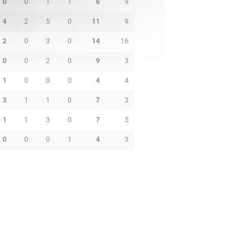
0
0
1
1
6
9
4
2
5
0
11
9
2
0
3
0
14
16
0
0
2
0
9
3
1
0
0
0
4
4
3
1
1
0
7
3
1
1
3
0
7
5
0
0
0
1
4
3