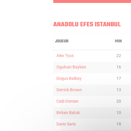
ANADOLU EFES ISTANBUL
JOUEUR
MIN
Alex Tyus
22
Ogulcan Baykan
16
Dogus Balbay
17
Derrick Brown
13
Cedi Osman
20
Birkan Batuk
10
Dario Saric
19