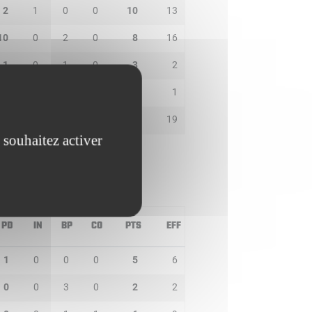
2
1
0
0
10
13
10
0
2
0
8
16
1
0
1
0
3
2
0
0
0
0
2
1
1
0
0
1
13
19
 souhaitez activer
PD
IN
BP
CO
PTS
EFF
1
0
0
0
5
6
0
0
3
0
2
2