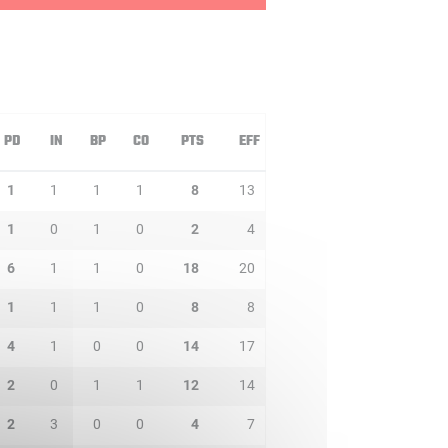
PD
IN
BP
CO
PTS
EFF
1
1
1
1
8
13
1
0
1
0
2
4
6
1
1
0
18
20
1
1
1
0
8
8
4
1
0
0
14
17
2
0
1
1
12
14
2
3
0
0
4
7