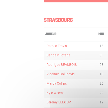
STRASBOURG
JOUEUR
MIN
Romeo Travis
18
Bangaly Fofana
8
Rodrigue BEAUBOIS
28
Vladimir Golubovic
13
Mardy Collins
25
Kyle Weems
22
Jeremy LELOUP
19