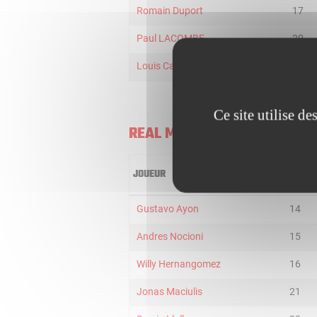
Romain Duport
17
Paul LACOMBE
20
Louis Campbell
31
Ce site utilise d
REAL MADRID
JOUEUR
MIN
Gustavo Ayon
14
Andres Nocioni
15
Willy Hernangomez
16
Jonas Maciulis
21