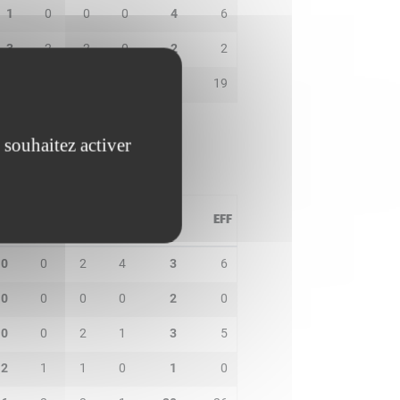
1
0
0
0
4
6
3
2
2
0
2
2
1
0
4
0
23
19
 souhaitez activer
PD
IN
BP
CO
PTS
EFF
0
0
2
4
3
6
0
0
0
0
2
0
0
0
2
1
3
5
2
1
1
0
1
0