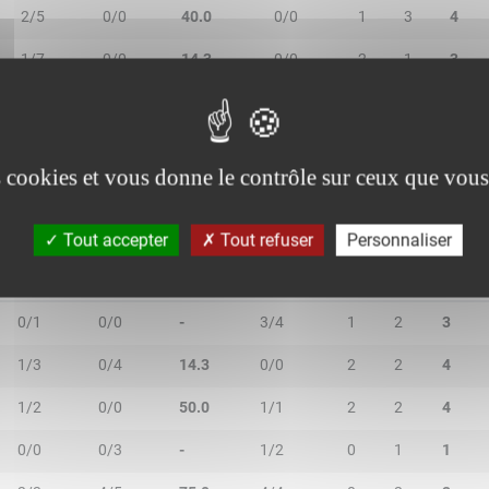
2/5
0/0
40.0
0/0
1
3
4
1/7
0/0
14.3
0/0
2
1
3
5/6
4/5
81.8
1/1
1
0
1
es cookies et vous donne le contrôle sur ceux que vous
Tout accepter
Tout refuser
Personnaliser
2R/2T
3R/3T
TR/TT
1R/1T
RO
RD
RT
0/1
0/0
-
3/4
1
2
3
1/3
0/4
14.3
0/0
2
2
4
1/2
0/0
50.0
1/1
2
2
4
0/0
0/3
-
1/2
0
1
1