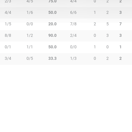
2/3
4/5
75.0
4/4
0
2
2
4/4
1/6
50.0
6/6
1
2
3
1/5
0/0
20.0
7/8
2
5
7
8/8
1/2
90.0
2/4
0
3
3
0/1
1/1
50.0
0/0
1
0
1
3/4
0/5
33.3
1/3
0
2
2