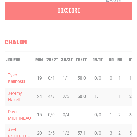
BOXSCORE
CHALON
JOUEUR
MIN
2R/2T
3R/3T
TR/TT
1R/1T
RO
RD
RT
Tyler
19
0/1
1/1
50.0
0/0
0
1
1
Kalinoski
Jeremy
24
4/7
2/5
50.0
1/1
1
1
2
Hazell
David
15
0/0
0/4
-
0/0
1
2
3
MICHINEAU
Axel
20
3/5
1/2
57.1
0/0
3
2
5
BOUTEILLE