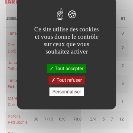
TARTU ÜLIKOOL MAKS & MOORITS
JOUEUR
MIN
2R/2T
3R/3T
TR/TT
1R/1T
RO
RD
RT
P
Ce site utilise des cookies
Tanel Sokk
16
0/0
1/2
50.0
3/3
0
0
0
1
et vous donne le contrôle
sur ceux que vous
Gert
31
0/0
3/9
33.3
2/2
0
2
2
6
souhaitez activer
Dorbek
Janar
29
6/9
0/2
54.6
2/3
1
1
2
5
Tout accepter
Talts
Tout refuser
Timo
10
3/6
0/0
50.0
0/0
2
3
5
0
Eichfuss
Personnaliser
Marek
16
1/2
0/2
25.0
0/0
0
1
1
2
Doronin
Karolis
30
7/10
0/0
70.0
2/4
5
7
12
2
Petrukonis