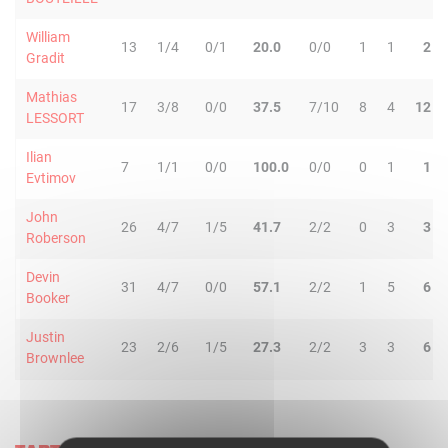
William
13
1/4
0/1
20.0
0/0
1
1
2
Gradit
Mathias
17
3/8
0/0
37.5
7/10
8
4
12
LESSORT
Ilian
7
1/1
0/0
100.0
0/0
0
1
1
Evtimov
John
26
4/7
1/5
41.7
2/2
0
3
3
Roberson
Devin
31
4/7
0/0
57.1
2/2
1
5
6
Booker
Justin
23
2/6
1/5
27.3
2/2
3
3
6
Brownlee