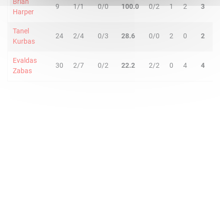
Brian
9
1/1
0/0
100.0
0/2
1
2
3
0
Harper
Tanel
24
2/4
0/3
28.6
0/0
2
0
2
0
Kurbas
Evaldas
30
2/7
0/2
22.2
2/2
0
4
4
4
Zabas