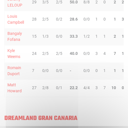
29
3/5
2/5
50.0
8/8
2
0
2
2
LELOUP
Louis
28
2/5
0/2
28.6
0/0
1
0
1
3
Campbell
Bangaly
15
1/3
0/0
33.3
1/2
1
1
2
1
Fofana
Kyle
24
2/5
2/5
40.0
0/0
3
4
7
1
Weems
Romain
7
0/0
0/0
-
0/0
0
1
1
1
Duport
Matt
27
2/8
0/1
22.2
4/4
3
7
10
0
Howard
DREAMLAND GRAN CANARIA