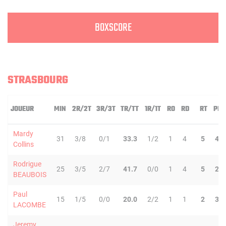
BOXSCORE
STRASBOURG
JOUEUR
MIN
2R/2T
3R/3T
TR/TT
1R/1T
RO
RD
RT
PD
Mardy
31
3/8
0/1
33.3
1/2
1
4
5
4
Collins
Rodrigue
25
3/5
2/7
41.7
0/0
1
4
5
2
BEAUBOIS
Paul
15
1/5
0/0
20.0
2/2
1
1
2
3
LACOMBE
Jeremy