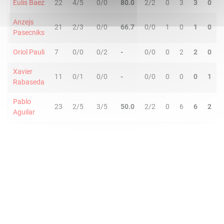
Eulis Baez
22
4/5
0/0
80.0
2/2
0
3
3
0
Anzejs
21
2/3
0/0
66.7
0/0
1
0
1
0
Pasecniks
Oriol Pauli
7
0/0
0/2
-
0/0
0
2
2
0
Xavier
11
0/1
0/0
-
0/0
0
0
0
1
Rabaseda
Pablo
23
2/5
3/5
50.0
2/2
0
6
6
2
Aguilar