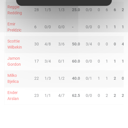
Reggie
28
1/5
1/3
25.0
0/0
0
6
6
2
Redding
Emir
6
0/0
0/0
-
0/0
0
1
1
1
Preldzic
Scottie
30
4/8
3/6
50.0
3/4
0
0
0
4
Wilbekin
Jamon
17
3/4
0/1
60.0
0/0
0
1
1
1
Gordon
Milko
22
1/3
1/2
40.0
0/1
1
1
2
0
Bjelica
Ender
23
1/1
4/7
62.5
0/0
0
2
2
2
Arslan