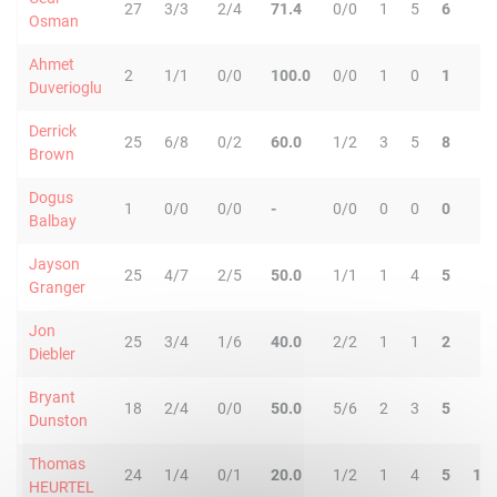
27
3/3
2/4
71.4
0/0
1
5
6
0
Osman
Ahmet
2
1/1
0/0
100.0
0/0
1
0
1
0
Duverioglu
Derrick
25
6/8
0/2
60.0
1/2
3
5
8
1
Brown
Dogus
1
0/0
0/0
-
0/0
0
0
0
0
Balbay
Jayson
25
4/7
2/5
50.0
1/1
1
4
5
8
Granger
Jon
25
3/4
1/6
40.0
2/2
1
1
2
2
Diebler
Bryant
18
2/4
0/0
50.0
5/6
2
3
5
0
Dunston
Thomas
24
1/4
0/1
20.0
1/2
1
4
5
10
HEURTEL