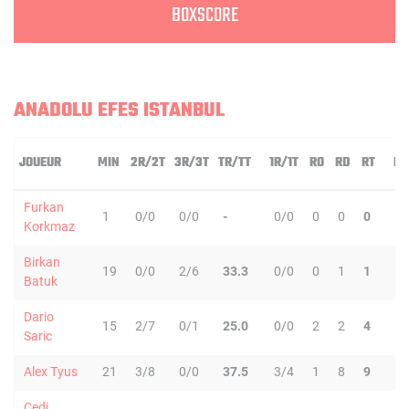
BOXSCORE
ANADOLU EFES ISTANBUL
JOUEUR
MIN
2R/2T
3R/3T
TR/TT
1R/1T
RO
RD
RT
PD
Furkan
1
0/0
0/0
-
0/0
0
0
0
0
Korkmaz
Birkan
19
0/0
2/6
33.3
0/0
0
1
1
0
Batuk
Dario
15
2/7
0/1
25.0
0/0
2
2
4
2
Saric
Alex Tyus
21
3/8
0/0
37.5
3/4
1
8
9
0
Cedi