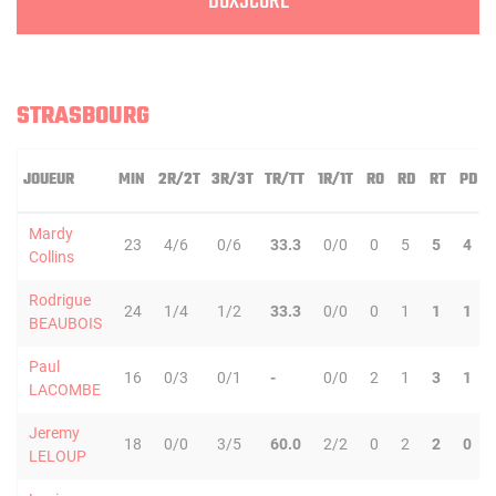
BOXSCORE
STRASBOURG
JOUEUR
MIN
2R/2T
3R/3T
TR/TT
1R/1T
RO
RD
RT
PD
Mardy
23
4/6
0/6
33.3
0/0
0
5
5
4
Collins
Rodrigue
24
1/4
1/2
33.3
0/0
0
1
1
1
BEAUBOIS
Paul
16
0/3
0/1
-
0/0
2
1
3
1
LACOMBE
Jeremy
18
0/0
3/5
60.0
2/2
0
2
2
0
LELOUP