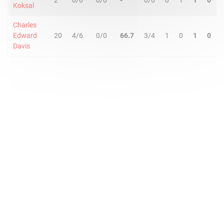
2
0/0
0/0
-
0/0
0
1
1
0
Koksal
Charles
Edward
20
4/6
0/0
66.7
3/4
1
0
1
0
Davis