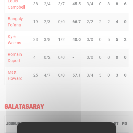
Louis
38
2/4
3/7
45.5
3/4
0
8
8
6
Campbell
Bangaly
19
2/3
0/0
66.7
2/2
2
2
4
0
Fofana
Kyle
33
3/8
1/2
40.0
0/0
0
5
5
2
Weems
Romain
4
0/2
0/0
-
0/0
0
0
0
0
Duport
Matt
25
4/7
0/0
57.1
3/4
3
0
3
0
Howard
GALATASARAY
JOUEUR
MIN
2R/2T
3R/3T
TR/TT
1R/1T
RO
RD
RT
PD