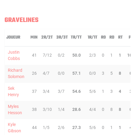
GRAVELINES
JOUEUR
MIN
2R/2T
3R/3T
TR/TT
1R/1T
RO
RD
RT
PD
Justin
41
7/12
0/2
50.0
2/3
0
1
1
10
Cobbs
Richard
26
4/7
0/0
57.1
0/0
3
5
8
0
Solomon
Sek
37
3/4
3/7
54.6
5/6
1
3
4
3
Henry
Myles
38
3/10
1/4
28.6
4/4
0
8
8
0
Hesson
Kyle
44
1/5
2/6
27.3
5/6
0
1
1
4
Gibson