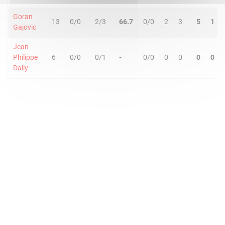
Goran
13
0/0
2/3
66.7
0/0
2
3
5
1
Gajovic
Jean-
Philippe
6
0/0
0/1
-
0/0
0
0
0
0
Dally