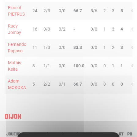
Florent
24
2/3
0/0
66.7
5/6
2
3
5
0
PIETRUS
Rudy
16
0/0
0/2
-
0/0
1
3
4
0
Jomby
Fernando
11
1/3
0/0
33.3
0/0
1
2
3
0
Raposo
Mathis
8
1/1
0/0
100.0
0/0
0
1
1
0
Keita
Adam
5
2/2
0/1
66.7
0/0
0
0
0
0
MOKOKA
DIJON
JOUEUR
MIN
2R/2T
3R/3T
TR/TT
1R/1T
RO
RD
RT
PD