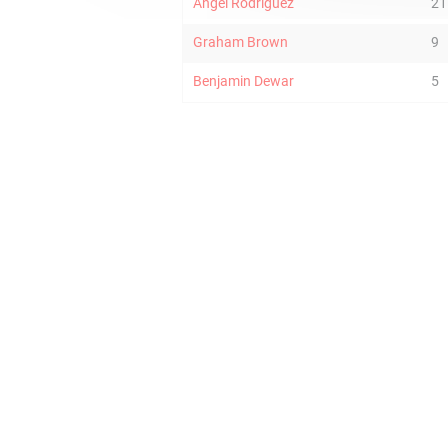
Angel Rodriguez
21
Graham Brown
9
Benjamin Dewar
5