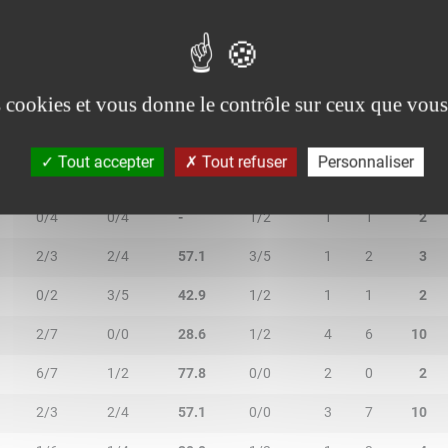
/1
0/0
100.0
0/0
0
0
0
es cookies et vous donne le contrôle sur ceux que vous
Tout accepter
Tout refuser
Personnaliser
N
2R/2T
3R/3T
TR/TT
1R/1T
RO
RD
RT
0/4
0/4
-
1/2
1
1
2
2/3
2/4
57.1
3/5
1
2
3
0/2
3/5
42.9
1/2
1
1
2
2/7
0/0
28.6
1/2
4
6
10
6/7
1/2
77.8
0/0
2
0
2
2/3
2/4
57.1
0/0
3
7
10