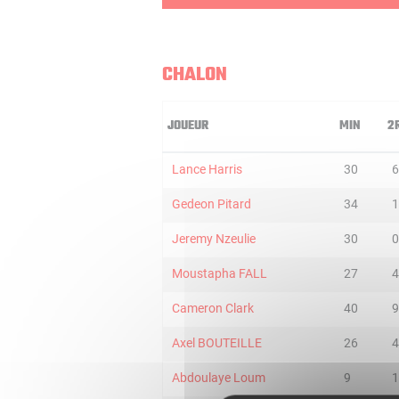
CHALON
JOUEUR
MIN
2
Lance Harris
30
6
Gedeon Pitard
34
1
Jeremy Nzeulie
30
0
Moustapha FALL
27
4
Cameron Clark
40
9
Axel BOUTEILLE
26
4
Abdoulaye Loum
9
1