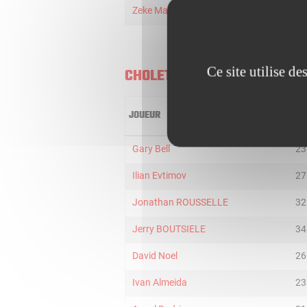
Zeke Marshall
4
1
Ce site utilise d
CHOLET BASKET
JOUEUR
MI
Gary Bell
23
Ilian Evtimov
27
Jonathan ROUSSELLE
32
Jerry BOUTSIELE
34
David Noel
26
Ivan Almeida
23