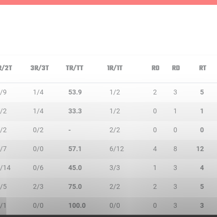
R/2T
3R/3T
TR/TT
1R/1T
RO
RD
RT
/9
1/4
53.9
1/2
2
3
5
/2
1/4
33.3
1/2
0
1
1
/2
0/2
-
2/2
0
0
0
/7
0/0
57.1
6/12
4
8
12
/14
0/6
45.0
3/3
1
3
4
/5
2/3
75.0
2/2
2
3
5
/1
0/0
100.0
0/0
0
3
3