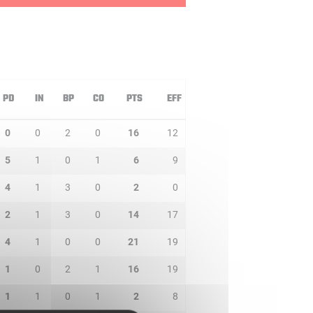
PD
IN
BP
CO
PTS
EFF
0
0
2
0
16
12
5
1
0
1
6
9
4
1
3
0
2
0
2
1
3
0
14
17
4
1
0
0
21
19
1
0
2
1
16
19
1
1
0
1
2
8