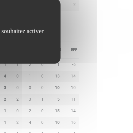
0
0
1
1
2
2
 souhaitez activer
PD
IN
BP
CO
PTS
EFF
1
1
2
0
1
-6
4
0
1
0
13
14
3
0
0
0
10
10
2
2
3
1
5
11
1
0
2
0
15
14
1
2
4
0
10
16