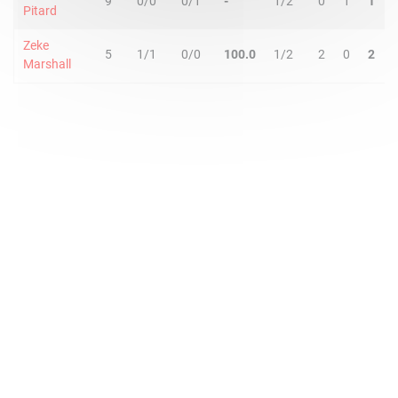
9
0/0
0/1
-
1/2
0
1
1
Pitard
Zeke
5
1/1
0/0
100.0
1/2
2
0
2
Marshall