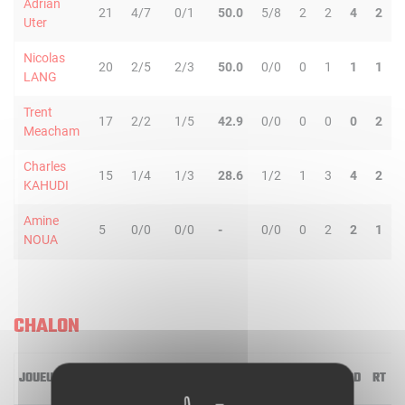
Adrian
21
4/7
0/1
50.0
5/8
2
2
4
2
Uter
Nicolas
20
2/5
2/3
50.0
0/0
0
1
1
1
LANG
Trent
17
2/2
1/5
42.9
0/0
0
0
0
2
Meacham
Charles
15
1/4
1/3
28.6
1/2
1
3
4
2
KAHUDI
Amine
5
0/0
0/0
-
0/0
0
2
2
1
NOUA
CHALON
JOUEUR
MIN
2R/2T
3R/3T
TR/TT
1R/1T
RO
RD
RT
P