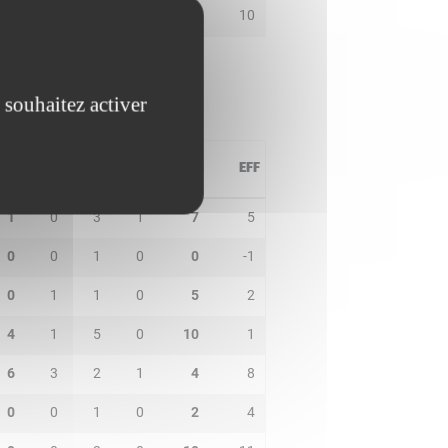
0
2
0
2
7
10
 souhaitez activer
PD
IN
BP
CO
PTS
EFF
1
0
3
1
7
5
0
0
1
0
0
-1
0
1
1
0
5
2
4
1
5
0
10
1
6
3
2
1
4
8
0
0
1
0
2
4