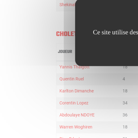
Shekinah Munanga
24
Ce site utilise d
CHOLET U21
JOUEUR
MIN
Yannis Thalgott
18
Quentin Ruel
4
Karlton Dimanche
18
Corentin Lopez
34
Abdoulaye NDOYE
36
Warren Woghiren
18