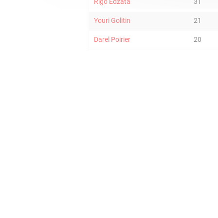
Rigo Edzata
31
Youri Golitin
21
Darel Poirier
20