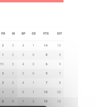
PD
IN
BP
CO
PTS
EFF
2
3
4
1
14
10
1
2
2
0
8
6
11
3
4
0
6
9
3
1
3
0
9
7
2
2
4
1
7
8
1
2
0
1
10
20
0
0
1
2
10
13