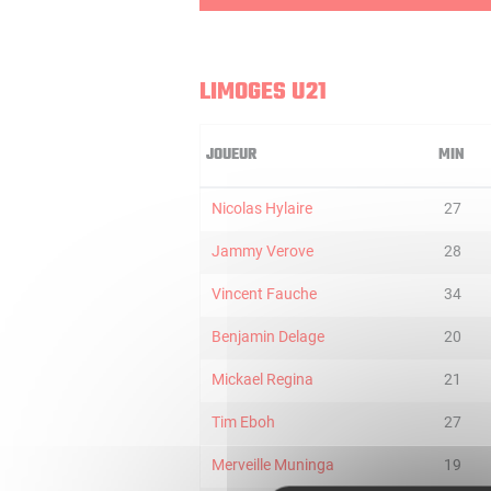
LIMOGES U21
JOUEUR
MIN
Nicolas Hylaire
27
Jammy Verove
28
Vincent Fauche
34
Benjamin Delage
20
Mickael Regina
21
Tim Eboh
27
Merveille Muninga
19