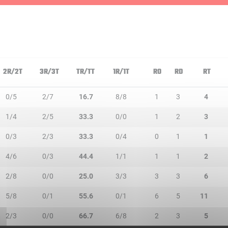
2R/2T
3R/3T
TR/TT
1R/1T
RO
RD
RT
0/5
2/7
16.7
8/8
1
3
4
1/4
2/5
33.3
0/0
1
2
3
0/3
2/3
33.3
0/4
0
1
1
4/6
0/3
44.4
1/1
1
1
2
2/8
0/0
25.0
3/3
3
3
6
5/8
0/1
55.6
0/1
6
5
11
2/3
0/0
66.7
6/8
2
3
5