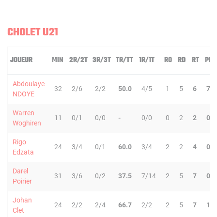
CHOLET U21
JOUEUR
MIN
2R/2T
3R/3T
TR/TT
1R/1T
RO
RD
RT
PD
Abdoulaye
32
2/6
2/2
50.0
4/5
1
5
6
7
NDOYE
Warren
11
0/1
0/0
-
0/0
0
2
2
0
Woghiren
Rigo
24
3/4
0/1
60.0
3/4
2
2
4
0
Edzata
Darel
31
3/6
0/2
37.5
7/14
2
5
7
0
Poirier
Johan
24
2/2
2/4
66.7
2/2
2
5
7
1
Clet