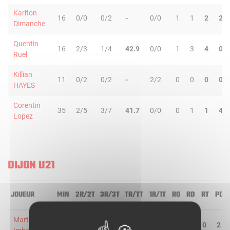
Karlton
16
0/0
0/2
-
0/0
1
1
2
2
Dimanche
Quentin
16
2/3
1/4
42.9
0/0
1
3
4
0
Ruel
Killian
11
0/2
0/2
-
2/2
0
0
0
0
HAYES
Corentin
35
2/5
3/7
41.7
0/0
0
1
1
4
Lopez
DIJON U21
JOUEUR
MIN
2R/2T
3R/3T
TR/TT
1R/1T
RO
RD
RT
PD
Martin
13
0/1
0/1
-
0/0
0
0
0
2