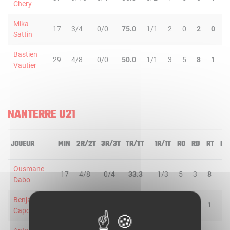
Chery
Mika
17
3/4
0/0
75.0
1/1
2
0
2
0
0
Sattin
Bastien
29
4/8
0/0
50.0
1/1
3
5
8
1
0
Vautier
NANTERRE U21
JOUEUR
MIN
2R/2T
3R/3T
TR/TT
1R/1T
RO
RD
RT
PD
Ousmane
17
4/8
0/4
33.3
1/3
5
3
8
0
Dabo
Benjamin
7
0/0
0/1
-
0/0
0
1
1
2
Capounda