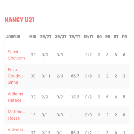
NANCY U21
JOUEUR
MIN
2R/2T
3R/3T
TR/TT
1R/1T
RO
RD
RT
PD
I
Samir
32
0/0
0/3
-
2/2
0
3
3
6
2
Gbetkom
Enzo
Goudou-
38
8/11
2/4
66.7
8/9
0
2
2
3
3
Sinha
Williams
32
2/9
0/2
18.2
0/2
0
6
6
5
4
Narace
Matthias
13
0/1
0/3
-
0/0
0
2
2
0
1
Flosse
Valentin
37
9/15
0/1
56.3
0/2
1
5
6
1
3