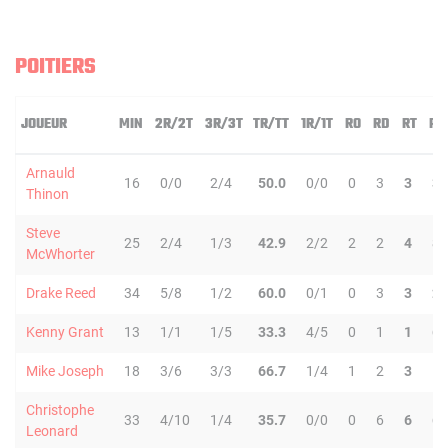
POITIERS
JOUEUR
MIN
2R/2T
3R/3T
TR/TT
1R/1T
RO
RD
RT
PD
Arnauld
16
0/0
2/4
50.0
0/0
0
3
3
3
Thinon
Steve
25
2/4
1/3
42.9
2/2
2
2
4
8
McWhorter
Drake Reed
34
5/8
1/2
60.0
0/1
0
3
3
2
Kenny Grant
13
1/1
1/5
33.3
4/5
0
1
1
6
Mike Joseph
18
3/6
3/3
66.7
1/4
1
2
3
1
Christophe
33
4/10
1/4
35.7
0/0
0
6
6
6
Leonard