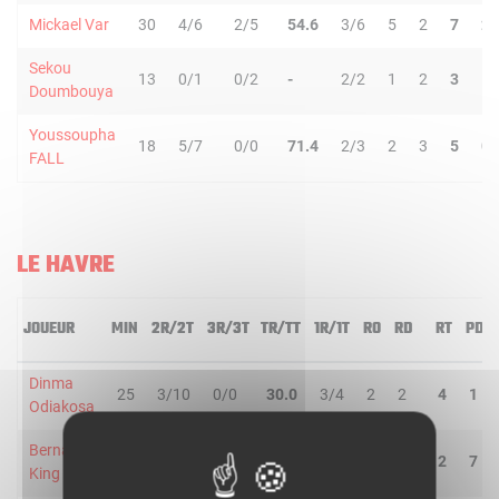
Mickael Var
30
4/6
2/5
54.6
3/6
5
2
7
2
Sekou
13
0/1
0/2
-
2/2
1
2
3
1
Doumbouya
Youssoupha
18
5/7
0/0
71.4
2/3
2
3
5
0
FALL
LE HAVRE
JOUEUR
MIN
2R/2T
3R/3T
TR/TT
1R/1T
RO
RD
RT
PD
Dinma
25
3/10
0/0
30.0
3/4
2
2
4
1
Odiakosa
Bernard
37
1/1
3/5
66.7
5/5
0
2
2
7
King