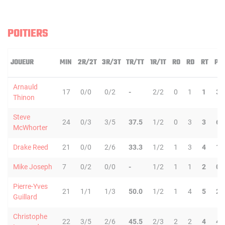
POITIERS
JOUEUR
MIN
2R/2T
3R/3T
TR/TT
1R/1T
RO
RD
RT
PD
Arnauld
17
0/0
0/2
-
2/2
0
1
1
3
Thinon
Steve
24
0/3
3/5
37.5
1/2
0
3
3
6
McWhorter
Drake Reed
21
0/0
2/6
33.3
1/2
1
3
4
1
Mike Joseph
7
0/2
0/0
-
1/2
1
1
2
0
Pierre-Yves
21
1/1
1/3
50.0
1/2
1
4
5
2
Guillard
Christophe
22
3/5
2/6
45.5
2/3
2
2
4
4