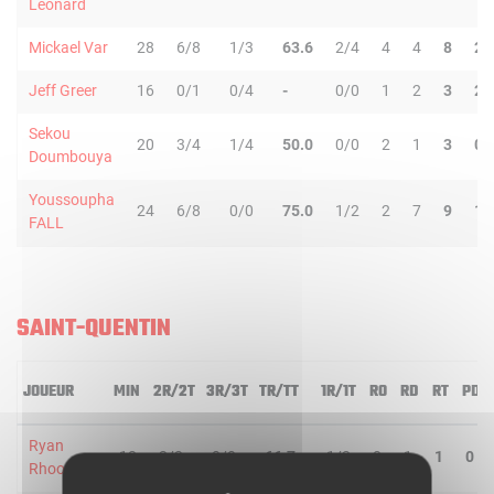
Leonard
Mickael Var
28
6/8
1/3
63.6
2/4
4
4
8
2
Jeff Greer
16
0/1
0/4
-
0/0
1
2
3
2
Sekou
20
3/4
1/4
50.0
0/0
2
1
3
0
Doumbouya
Youssoupha
24
6/8
0/0
75.0
1/2
2
7
9
1
FALL
SAINT-QUENTIN
JOUEUR
MIN
2R/2T
3R/3T
TR/TT
1R/1T
RO
RD
RT
PD
Ryan
18
2/3
0/0
66.7
1/2
0
1
1
0
Rhoomes