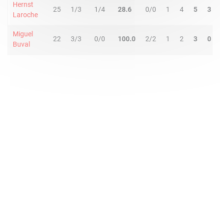
Hernst
25
1/3
1/4
28.6
0/0
1
4
5
3
Laroche
Miguel
22
3/3
0/0
100.0
2/2
1
2
3
0
Buval