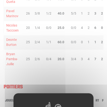
Queta
Pavel
26
3/8
1/2
40.0
5/5
1
2
3
2
Marinov
Nicolas
20
1/4
0/0
25.0
0/0
4
2
6
0
Taccoen
Deonte
25
2/4
1/1
60.0
0/0
0
1
1
2
Burton
Bryan
Pamba-
25
2/6
0/4
20.0
3/4
3
4
7
2
Juille
POITIERS
JOUEUR
MIN
2R/2T
3R/3T
TR/TT
1R/1T
RO
RD
RT
PD