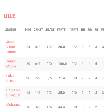
LILLE
JOUEUR
MIN
2R/2T
3R/3T
TR/TT
1R/1T
RO
RD
RT
PD
Jean-
Victor
24
0/2
1/2
25.0
2/2
0
3
3
3
Traore
Junior
20
6/6
0/0
100.0
2/2
1
4
5
1
M'bida
Luka
26
2/2
3/5
71.4
0/0
2
2
4
1
Asceric
Paul-Lou
18
1/2
0/2
25.0
0/0
0
2
2
3
Duwiquet
Mohamed
16
3/3
1/6
44.4
0/0
0
2
2
1