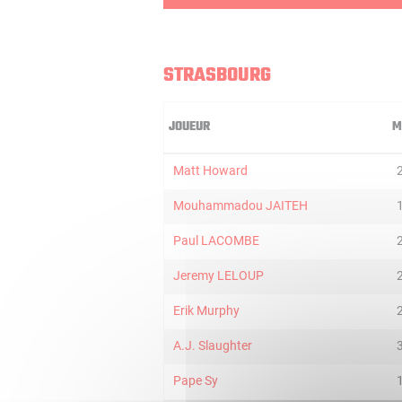
STRASBOURG
JOUEUR
M
Matt Howard
Mouhammadou JAITEH
Paul LACOMBE
Jeremy LELOUP
Erik Murphy
A.J. Slaughter
Pape Sy