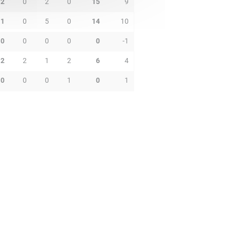
2
0
2
0
15
9
1
0
5
0
14
10
0
0
0
0
0
-1
2
2
1
2
6
4
0
0
0
1
0
1