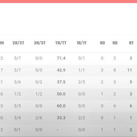
IN
2R/2T
3R/3T
TR/TT
1R/1T
RO
RD
RT
22
5/7
0/0
71.4
0/1
0
3
3
17
3/7
0/0
42.9
1/1
3
8
11
21
3/6
0/2
37.5
2/5
2
3
5
26
1/2
1/2
50.0
0/0
1
2
3
23
3/5
0/0
60.0
0/0
0
6
6
30
3/9
2/6
33.3
2/2
0
1
1
12
0/1
0/0
-
0/0
1
1
2