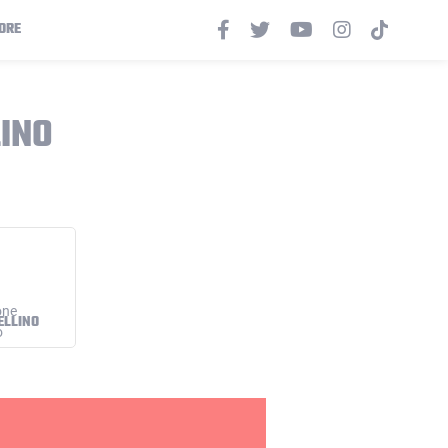
ORE
INO
ELLINO