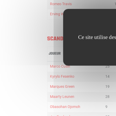
Romeo Travis
Erving Walker
Ce site utilise d
SCANDONE AVELLINO
JOUEUR
MIN
Marco Cusin
25
Kyrylo Fesenko
14
Marques Green
19
Maarty Leunen
28
Obasohan Ojomoh
9