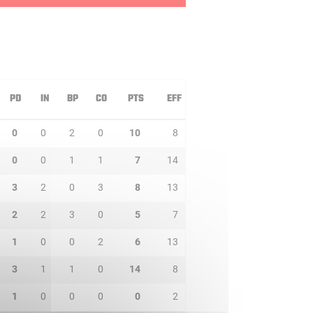
PD
IN
BP
CO
PTS
EFF
0
0
2
0
10
8
0
0
1
1
7
14
3
2
0
3
8
13
2
2
3
0
5
7
1
0
0
2
6
13
3
1
1
0
14
8
1
0
0
0
0
2