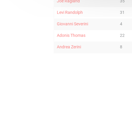
Joe Ragland
35
Levi Randolph
31
Giovanni Severini
4
Adonis Thomas
22
Andrea Zerini
8