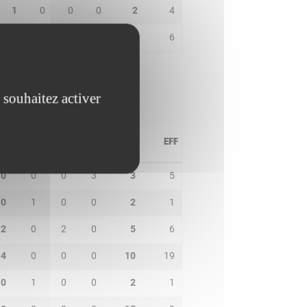
1
0
0
0
2
4
3
1
3
0
11
6
 souhaitez activer
PD
IN
BP
CO
PTS
EFF
0
0
0
3
3
5
0
1
0
0
2
1
2
0
2
0
5
6
4
0
0
0
10
19
0
1
0
0
2
1