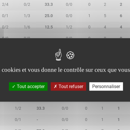
2/4
0/2
33.3
0/0
0
2
2
0/1
1/3
25.0
0/0
1
5
6
0/2
1/6
12.5
1/2
0
4
4
0/0
0/0
-
0/0
0
0
0
0/0
0/0
-
0/0
0
1
1
es cookies et vous donne le contrôle sur ceux que vous
Tout accepter
Tout refuser
Personnaliser
2T
3R/3T
TR/TT
1R/1T
RO
RD
RT
1/2
33.3
0/0
0
1
1
0/1
-
0/0
0
1
1