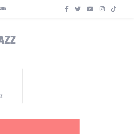
ORE
JAZZ
ZZ