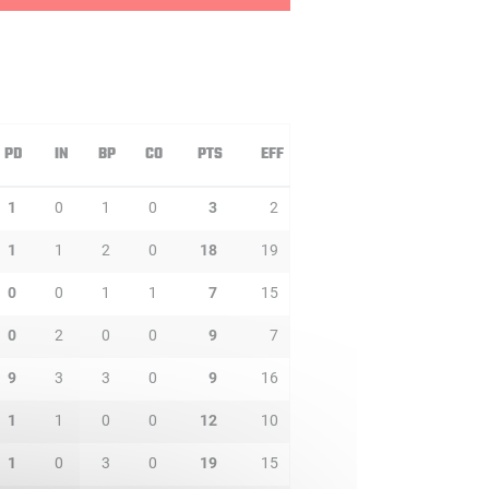
PD
IN
BP
CO
PTS
EFF
1
0
1
0
3
2
1
1
2
0
18
19
0
0
1
1
7
15
0
2
0
0
9
7
9
3
3
0
9
16
1
1
0
0
12
10
1
0
3
0
19
15