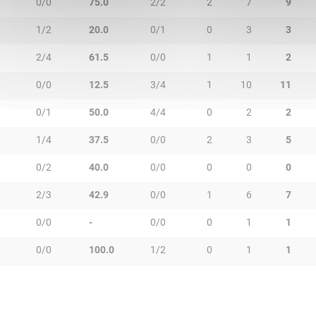
0/0
75.0
2/2
2
7
9
1/2
20.0
0/1
0
3
3
2/4
61.5
0/0
1
1
2
0/0
12.5
3/4
1
10
11
0/1
50.0
4/4
0
2
2
1/4
37.5
0/0
2
3
5
0/2
40.0
0/0
0
0
0
2/3
42.9
0/0
1
6
7
0/0
-
0/0
0
1
1
0/0
100.0
1/2
0
1
1