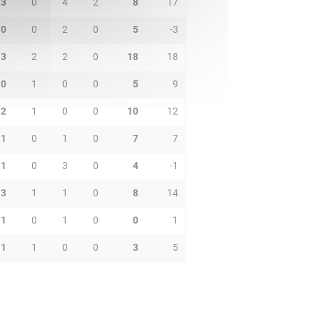
3
0
4
2
8
17
0
0
2
0
5
-3
3
2
2
0
18
18
0
1
0
0
5
9
2
1
0
0
10
12
1
0
1
0
7
7
1
0
3
0
4
-1
3
1
1
0
8
14
1
0
1
0
0
1
1
1
0
0
3
5