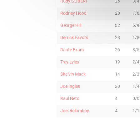
Rudy GOBERT
26
3/4
Rodney Hood
28
1/8
George Hill
32
6/9
Derrick Favors
23
1/8
Dante Exum
26
3/5
Trey Lyles
19
2/4
Shelvin Mack
14
2/3
Joe Ingles
20
1/4
Raul Neto
4
0/0
Joel Bolomboy
4
1/1