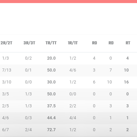
2R/2T
3R/3T
TR/TT
1R/1T
RO
RD
RT
1/3
0/2
20.0
1/2
4
0
4
7/13
0/1
50.0
4/6
3
7
10
3/10
0/0
30.0
1/2
6
10
16
3/5
1/3
50.0
0/0
0
0
0
2/5
1/3
37.5
2/2
0
3
3
4/6
0/3
44.4
4/4
0
1
1
6/7
2/4
72.7
1/2
0
2
2