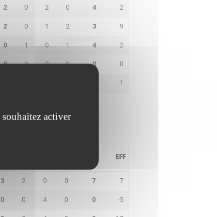
2
0
2
0
4
2
2
0
1
2
3
9
0
1
0
1
4
2
0
0
0
0
0
0
0
0
0
0
0
1
 souhaitez activer
PD
IN
BP
CO
PTS
EFF
3
2
0
0
7
7
0
0
4
0
0
-5