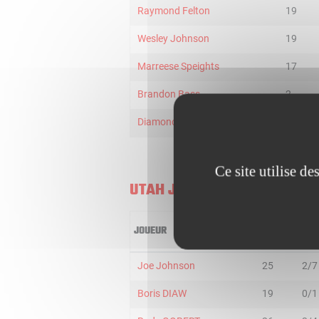
Raymond Felton
19
Wesley Johnson
19
Marreese Speights
17
Brandon Bass
2
Diamond Stone
2
Ce site utilise d
UTAH JAZZ
JOUEUR
MIN
2R/
Joe Johnson
25
2/7
Boris DIAW
19
0/1