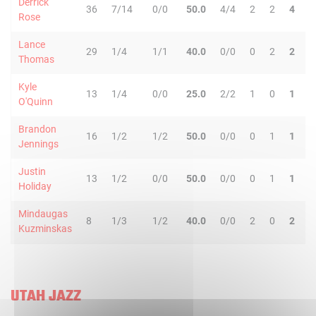
Derrick
36
7/14
0/0
50.0
4/4
2
2
4
8
Rose
Lance
29
1/4
1/1
40.0
0/0
0
2
2
1
Thomas
Kyle
13
1/4
0/0
25.0
2/2
1
0
1
0
O'Quinn
Brandon
16
1/2
1/2
50.0
0/0
0
1
1
2
Jennings
Justin
13
1/2
0/0
50.0
0/0
0
1
1
1
Holiday
Mindaugas
8
1/3
1/2
40.0
0/0
2
0
2
0
Kuzminskas
UTAH JAZZ