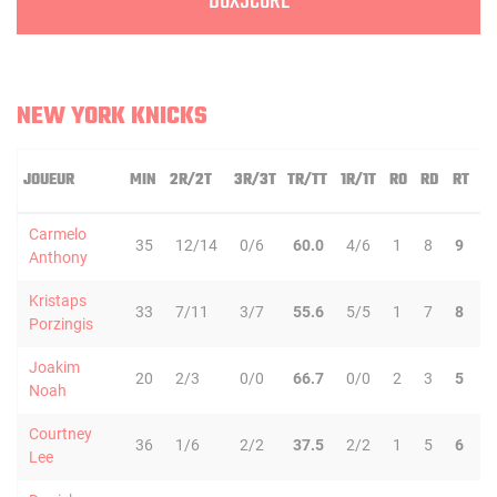
BOXSCORE
NEW YORK KNICKS
JOUEUR
MIN
2R/2T
3R/3T
TR/TT
1R/1T
RO
RD
RT
P
Carmelo
35
12/14
0/6
60.0
4/6
1
8
9
3
Anthony
Kristaps
33
7/11
3/7
55.6
5/5
1
7
8
1
Porzingis
Joakim
20
2/3
0/0
66.7
0/0
2
3
5
2
Noah
Courtney
36
1/6
2/2
37.5
2/2
1
5
6
0
Lee