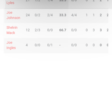
21
1/2
1/4
33.3
0/0
0
2
2
1
Lyles
Joe
24
0/2
2/4
33.3
4/4
1
1
2
2
Johnson
Shelvin
12
2/3
0/0
66.7
0/0
0
3
3
2
Mack
Joe
4
0/0
0/1
-
0/0
0
0
0
0
Ingles