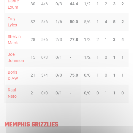
Dante
30
4/6
0/3
44.4
1/2
1
2
3
2
0
Exum
Trey
32
5/6
1/6
50.0
5/6
1
4
5
2
2
Lyles
Shelvin
28
5/6
2/3
77.8
1/2
2
1
3
4
0
Mack
Joe
15
0/3
0/1
-
1/2
1
0
1
1
1
Johnson
Boris
21
3/4
0/0
75.0
0/0
1
0
1
1
1
DIAW
Raul
2
0/0
0/1
-
0/0
0
1
1
0
0
Neto
MEMPHIS GRIZZLIES