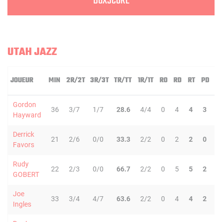
BOXSCORE
UTAH JAZZ
JOUEUR
MIN
2R/2T
3R/3T
TR/TT
1R/1T
RO
RD
RT
PD
I
Gordon
36
3/7
1/7
28.6
4/4
0
4
4
3
0
Hayward
Derrick
21
2/6
0/0
33.3
2/2
0
2
2
0
2
Favors
Rudy
22
2/3
0/0
66.7
2/2
0
5
5
2
1
GOBERT
Joe
33
3/4
4/7
63.6
2/2
0
4
4
2
1
Ingles