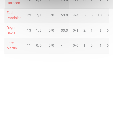
26
0/2
1/2
25.0
2/2
0
2
2
2
Harrison
Zach
23
7/13
0/0
53.9
4/4
5
5
10
0
Randolph
Deyonta
13
1/3
0/0
33.3
0/1
2
1
3
0
Davis
Jarell
11
0/0
0/0
-
0/0
1
0
1
0
Martin