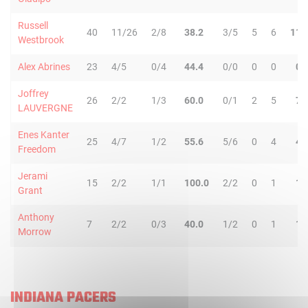
Russell
40
11/26
2/8
38.2
3/5
5
6
11
Westbrook
Alex Abrines
23
4/5
0/4
44.4
0/0
0
0
0
Joffrey
26
2/2
1/3
60.0
0/1
2
5
7
LAUVERGNE
Enes Kanter
25
4/7
1/2
55.6
5/6
0
4
4
Freedom
Jerami
15
2/2
1/1
100.0
2/2
0
1
1
Grant
Anthony
7
2/2
0/3
40.0
1/2
0
1
1
Morrow
INDIANA PACERS