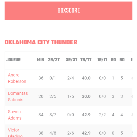
BOXSCORE
OKLAHOMA CITY THUNDER
JOUEUR
MIN
2R/2T
3R/3T
TR/TT
1R/1T
RO
RD
RT
Andre
36
0/1
2/4
40.0
0/0
1
5
6
Roberson
Domantas
20
2/5
1/5
30.0
0/0
3
3
6
Sabonis
Steven
34
3/7
0/0
42.9
2/2
4
4
8
Adams
Victor
38
4/8
2/6
42.9
0/0
0
5
5
Oladipo