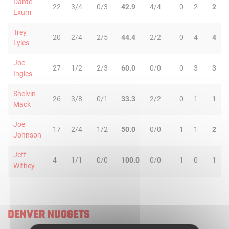
Dante
22
3/4
0/3
42.9
4/4
0
2
2
Exum
Trey
20
2/4
2/5
44.4
2/2
0
4
4
Lyles
Joe
27
1/2
2/3
60.0
0/0
0
3
3
Ingles
Shelvin
26
3/8
0/1
33.3
2/2
0
1
1
Mack
Joe
17
2/4
1/2
50.0
0/0
1
1
2
Johnson
Jeff
4
1/1
0/0
100.0
0/0
1
0
1
Withey
DENVER NUGGETS