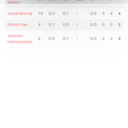
Nelson
Jamal Murray
18
0/3
0/1
-
0/0
0
4
4
Alonzo Gee
4
0/1
0/0
-
0/0
0
0
0
Juancho
6
0/0
0/1
-
0/0
0
0
0
Hernangomez