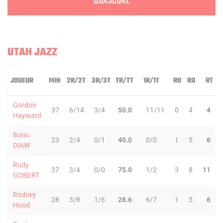
BOXSCORE
UTAH JAZZ
JOUEUR
MIN
2R/2T
3R/3T
TR/TT
1R/1T
RO
RD
RT
P
Gordon
37
6/14
3/4
50.0
11/11
0
4
4
Hayward
Boris
23
2/4
0/1
40.0
0/0
1
5
6
DIAW
Rudy
37
3/4
0/0
75.0
1/2
3
8
11
GOBERT
Rodney
28
3/8
1/6
28.6
6/7
1
5
6
Hood