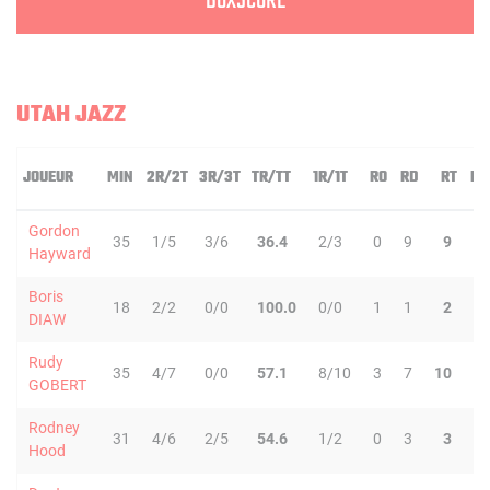
BOXSCORE
UTAH JAZZ
JOUEUR
MIN
2R/2T
3R/3T
TR/TT
1R/1T
RO
RD
RT
PD
Gordon
35
1/5
3/6
36.4
2/3
0
9
9
4
Hayward
Boris
18
2/2
0/0
100.0
0/0
1
1
2
2
DIAW
Rudy
35
4/7
0/0
57.1
8/10
3
7
10
1
GOBERT
Rodney
31
4/6
2/5
54.6
1/2
0
3
3
2
Hood