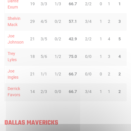
Dante
19
3/3
1/3
66.7
2/2
0
1
1
1
Exum
Shelvin
29
4/5
0/2
57.1
3/4
1
2
3
3
Mack
Joe
21
3/5
0/2
42.9
2/2
1
4
5
1
Johnson
Trey
18
5/6
1/2
75.0
0/0
1
3
4
3
Lyles
Joe
21
1/1
1/2
66.7
0/0
0
2
2
1
Ingles
Derrick
14
2/3
0/0
66.7
3/4
1
1
2
0
Favors
DALLAS MAVERICKS