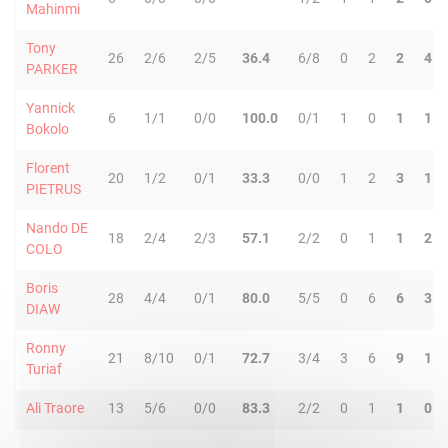
Mahinmi
Tony
26
2/6
2/5
36.4
6/8
0
2
2
4
PARKER
Yannick
6
1/1
0/0
100.0
0/1
1
0
1
1
Bokolo
Florent
20
1/2
0/1
33.3
0/0
1
2
3
1
PIETRUS
Nando DE
18
2/4
2/3
57.1
2/2
0
1
1
2
COLO
Boris
28
4/4
0/1
80.0
5/5
0
6
6
3
DIAW
Ronny
21
8/10
0/1
72.7
3/4
3
6
9
1
Turiaf
Ali Traore
13
5/6
0/0
83.3
2/2
0
1
1
0