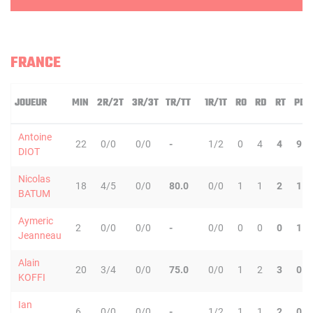
FRANCE
JOUEUR
MIN
2R/2T
3R/3T
TR/TT
1R/1T
RO
RD
RT
PD
Antoine
22
0/0
0/0
-
1/2
0
4
4
9
DIOT
Nicolas
18
4/5
0/0
80.0
0/0
1
1
2
1
BATUM
Aymeric
2
0/0
0/0
-
0/0
0
0
0
1
Jeanneau
Alain
20
3/4
0/0
75.0
0/0
1
2
3
0
KOFFI
Ian
6
0/0
0/0
-
1/2
1
1
2
0