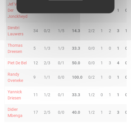
Jef Van
Der
17
0/0
2/2
100.0
1/2
0
1
1
0
Jonckheyd
Dimitri
34
0/2
1/5
14.3
2/2
1
2
3
1
Lauwers
Thomas
5
1/3
1/3
33.3
0/0
1
0
1
0
Dreesen
Piet De Bel
12
2/3
0/1
50.0
0/0
1
3
4
0
Randy
9
1/1
0/0
100.0
0/2
1
0
1
0
Oveneke
Yannick
11
1/2
0/1
33.3
1/2
0
1
1
0
Driesen
Didier
17
2/5
0/0
40.0
1/2
1
2
3
0
Mbenga