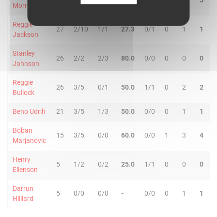
30
2/11
1/4
20.0
4/4
0
5
5
1
Morris
Reggie
27
2/10
1/1
27.3
0/1
0
1
1
2
Jackson
Stanley
26
2/2
2/3
80.0
0/0
0
0
0
0
Johnson
Reggie
26
3/5
0/1
50.0
1/1
0
2
2
3
Bullock
Beno Udrih
21
3/5
1/3
50.0
0/0
0
1
1
7
Boban
15
3/5
0/0
60.0
0/0
1
3
4
0
Marjanovic
Henry
5
1/2
0/2
25.0
1/1
0
0
0
0
Ellenson
Darrun
5
0/0
0/0
-
0/0
0
1
1
0
Hilliard