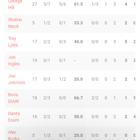
George
27
3/7
5/6
61.5
1/3
1
3
4
1
Hill
Shelvin
5
1/2
0/1
33.3
0/0
0
2
2
0
Mack
Trey
17
2/2
0/3
40.0
0/0
0
5
5
2
Lyles
Joe
19
0/1
0/1
-
0/0
0
3
3
2
Ingles
Joe
17
0/3
1/2
20.0
0/0
0
2
2
1
Johnson
Boris
18
2/3
0/0
66.7
2/2
0
1
1
5
DIAW
Dante
16
2/2
0/2
50.0
0/0
0
2
2
4
Exum
Alec
5
1/3
0/1
25.0
0/0
0
0
0
0
Burks