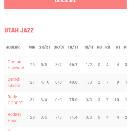
BOXSCORE
UTAH JAZZ
JOUEUR
MIN
2R/2T
3R/3T
TR/TT
1R/1T
RO
RD
RT
PD
Gordon
26
5/5
3/7
66.7
1/2
0
4
4
3
Hayward
Derrick
27
4/10
0/0
40.0
1/3
2
7
9
1
Favors
Rudy
31
3/4
0/0
75.0
0/0
3
7
10
1
GOBERT
Rodney
29
3/6
7/8
71.4
0/0
0
4
4
2
Hood