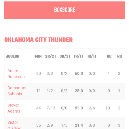
BOXSCORE
OKLAHOMA CITY THUNDER
JOUEUR
MIN
2R/2T
3R/3T
TR/TT
1R/1T
RO
RD
Andre
20
3/3
0/2
60.0
0/0
1
3
Roberson
Domantas
11
1/2
0/2
25.0
0/0
0
1
Sabonis
Steven
44
7/13
0/0
53.9
2/6
10
2
1
Adams
Victor
35
2/9
1/5
21.4
0/0
0
3
Oladipo