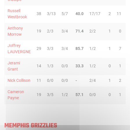
Russell
38
3/13
5/7
40.0
17/17
2
11
1
Westbrook
Anthony
19
2/3
3/4
71.4
2/2
1
0
Morrow
Joffrey
29
3/3
3/4
85.7
1/2
1
7
LAUVERGNE
Jerami
14
1/3
0/0
33.3
1/2
0
1
Grant
Nick Collison
11
0/0
0/0
-
2/4
1
2
Cameron
19
3/5
1/2
57.1
0/0
0
1
Payne
MEMPHIS GRIZZLIES