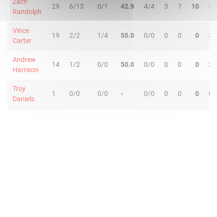
Zach
29
6/13
0/1
42.9
4/4
3
7
10
3
Randolph
Vince
19
2/2
1/4
50.0
0/0
0
0
0
3
Carter
Andrew
14
1/2
0/0
50.0
0/0
0
0
0
2
Harrison
Troy
1
0/0
0/0
-
0/0
0
0
0
0
Daniels