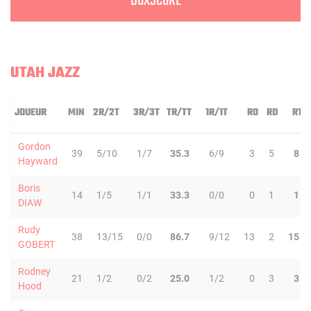
BOXSCORE
UTAH JAZZ
JOUEUR
MIN
2R/2T
3R/3T
TR/TT
1R/1T
RO
RD
RT
Gordon
39
5/10
1/7
35.3
6/9
3
5
8
Hayward
Boris
14
1/5
1/1
33.3
0/0
0
1
1
DIAW
Rudy
38
13/15
0/0
86.7
9/12
13
2
15
GOBERT
Rodney
21
1/2
0/2
25.0
1/2
0
3
3
Hood