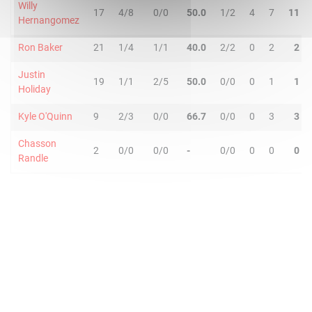
Willy
17
4/8
0/0
50.0
1/2
4
7
11
Hernangomez
Ron Baker
21
1/4
1/1
40.0
2/2
0
2
2
Justin
19
1/1
2/5
50.0
0/0
0
1
1
Holiday
Kyle O'Quinn
9
2/3
0/0
66.7
0/0
0
3
3
Chasson
2
0/0
0/0
-
0/0
0
0
0
Randle