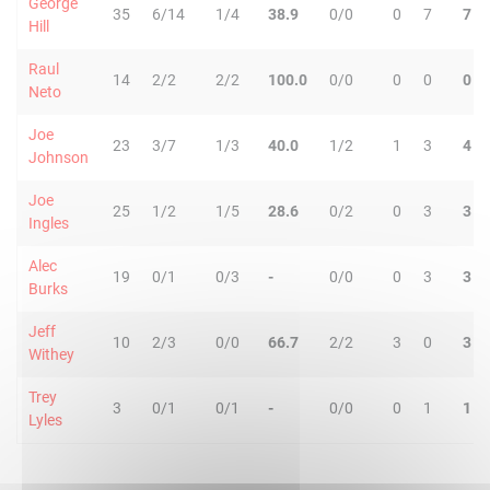
George
35
6/14
1/4
38.9
0/0
0
7
7
Hill
Raul
14
2/2
2/2
100.0
0/0
0
0
0
Neto
Joe
23
3/7
1/3
40.0
1/2
1
3
4
Johnson
Joe
25
1/2
1/5
28.6
0/2
0
3
3
Ingles
Alec
19
0/1
0/3
-
0/0
0
3
3
Burks
Jeff
10
2/3
0/0
66.7
2/2
3
0
3
Withey
Trey
3
0/1
0/1
-
0/0
0
1
1
Lyles