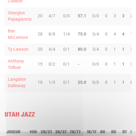
Collison
Georgios
20
4/7
0/0
57.1
0/0
0
3
3
2
Papagiannis
Ben
28
8/8
1/4
75.0
3/4
0
4
4
1
McLemore
Ty Lawson
20
4/4
0/1
80.0
3/4
0
1
1
3
Anthony
15
0/2
0/1
-
0/0
0
1
1
2
Tolliver
Langston
19
1/3
0/1
25.0
0/0
0
1
1
0
Galloway
UTAH JAZZ
JOUEUR
MIN
2R/2T
3R/3T
TR/TT
1R/1T
RO
RD
RT
PD