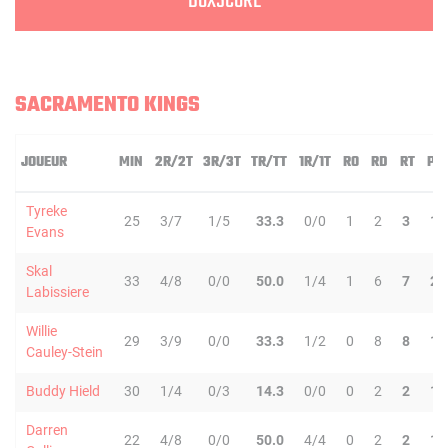
BOXSCORE
SACRAMENTO KINGS
JOUEUR
MIN
2R/2T
3R/3T
TR/TT
1R/1T
RO
RD
RT
PD
Tyreke
25
3/7
1/5
33.3
0/0
1
2
3
1
Evans
Skal
33
4/8
0/0
50.0
1/4
1
6
7
2
Labissiere
Willie
29
3/9
0/0
33.3
1/2
0
8
8
1
Cauley-Stein
Buddy Hield
30
1/4
0/3
14.3
0/0
0
2
2
1
Darren
22
4/8
0/0
50.0
4/4
0
2
2
1