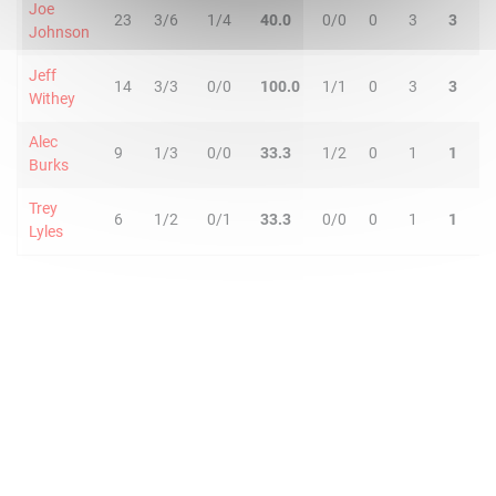
Joe
23
3/6
1/4
40.0
0/0
0
3
3
3
Johnson
Jeff
14
3/3
0/0
100.0
1/1
0
3
3
1
Withey
Alec
9
1/3
0/0
33.3
1/2
0
1
1
0
Burks
Trey
6
1/2
0/1
33.3
0/0
0
1
1
1
Lyles