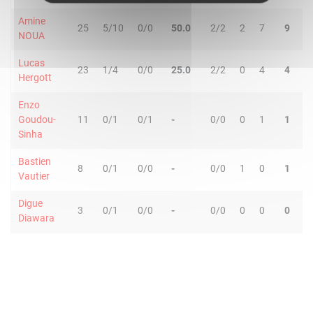
Amine
25
5/10
0/0
50.0
2/2
2
7
9
0
NOUA
Lucas
23
1/4
0/0
25.0
2/2
0
4
4
4
Hergott
Enzo
Goudou-
11
0/1
0/1
-
0/0
0
1
1
0
Sinha
Bastien
8
0/1
0/0
-
0/0
1
0
1
0
Vautier
Digue
3
0/1
0/0
-
0/0
0
0
0
0
Diawara