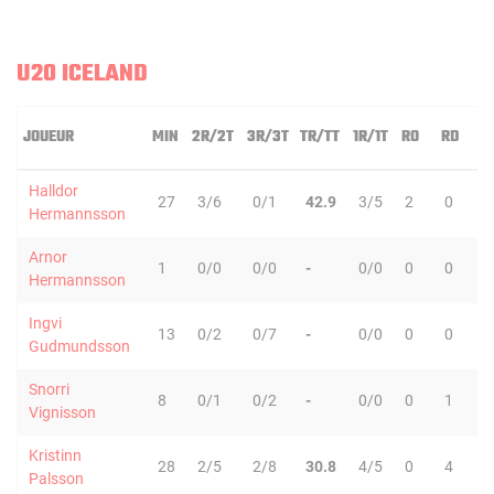
U20 ICELAND
JOUEUR
MIN
2R/2T
3R/3T
TR/TT
1R/1T
RO
RD
R
Halldor
27
3/6
0/1
42.9
3/5
2
0
2
Hermannsson
Arnor
1
0/0
0/0
-
0/0
0
0
0
Hermannsson
Ingvi
13
0/2
0/7
-
0/0
0
0
0
Gudmundsson
Snorri
8
0/1
0/2
-
0/0
0
1
1
Vignisson
Kristinn
28
2/5
2/8
30.8
4/5
0
4
4
Palsson