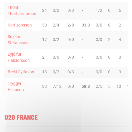
Thorir
24
0/2
0/3
-
1/2
0
6
6
Thorbjarnarson
Kari Jonsson
30
2/4
2/8
33.3
0/0
0
2
2
Snjolfur
17
0/2
0/0
-
0/0
2
4
6
Stefansson
Eyjolfur
2
0/0
0/0
-
0/0
0
0
0
Halldorsson
Breki Gylfason
13
0/2
0/3
-
0/0
0
3
3
Tryggvi
33
7/12
0/0
58.3
2/5
5
10
15
Hlinason
U20 FRANCE