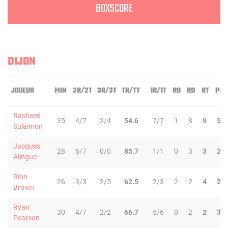
BOXSCORE
DIJON
JOUEUR
MIN
2R/2T
3R/3T
TR/TT
1R/1T
RO
RD
RT
PD
Rasheed
35
4/7
2/4
54.6
7/7
1
8
9
5
Sulaimon
Jacques
28
6/7
0/0
85.7
1/1
0
3
3
2
Alingue
Rion
26
3/3
2/5
62.5
2/3
2
2
4
2
Brown
Ryan
30
4/7
2/2
66.7
5/6
0
2
2
3
Pearson