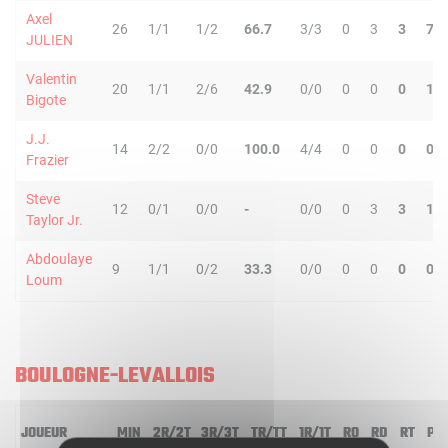
Axel
26
1/1
1/2
66.7
3/3
0
3
3
7
JULIEN
Valentin
20
1/1
2/6
42.9
0/0
0
0
0
1
Bigote
J.J.
14
2/2
0/0
100.0
4/4
0
0
0
0
Frazier
Steve
12
0/1
0/0
-
0/0
0
3
3
1
Taylor Jr.
Abdoulaye
9
1/1
0/2
33.3
0/0
0
0
0
0
Loum
BOULOGNE-LEVALLOIS
JOUEUR
MIN
2R/2T
3R/3T
TR/TT
1R/1T
RO
RD
RT
PD