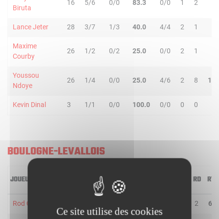
16
5/6
0/0
83.3
0/0
1
2
3
Biruta
Lance Jeter
28
3/7
1/3
40.0
4/4
2
1
3
Maxime
26
1/2
0/2
25.0
0/0
2
1
3
Courby
Youssou
26
1/4
0/0
25.0
4/6
2
8
10
Ndoye
Kevin Dinal
3
1/1
0/0
100.0
0/0
0
0
0
BOULOGNE-LEVALLOIS
JOUEUR
MIN
2R/2T
3R/3T
TR/TT
1R/1T
RO
RD
RT
Rod Odom
20
2/7
1/1
37.5
1/2
4
2
6
Ce site utilise des cookies