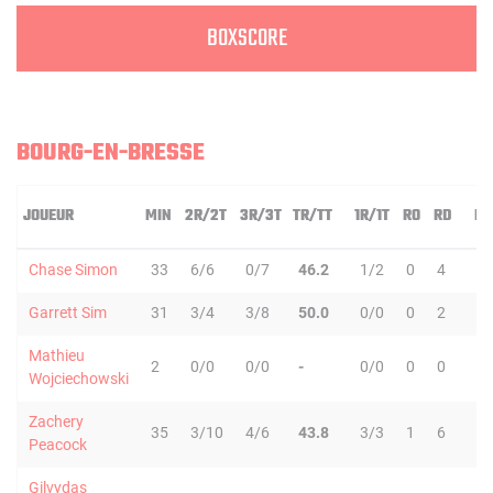
BOXSCORE
BOURG-EN-BRESSE
JOUEUR
MIN
2R/2T
3R/3T
TR/TT
1R/1T
RO
RD
RT
Chase Simon
33
6/6
0/7
46.2
1/2
0
4
4
Garrett Sim
31
3/4
3/8
50.0
0/0
0
2
2
Mathieu
2
0/0
0/0
-
0/0
0
0
0
Wojciechowski
Zachery
35
3/10
4/6
43.8
3/3
1
6
7
Peacock
Gilvydas