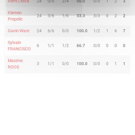
Remi Lesca
24
0/0
2/4
50.0
0/0
1
2
3
1
Klemen
24
3/6
1/6
33.3
3/3
0
2
2
5
Prepelic
Gavin Ware
24
6/6
0/0
100.0
1/2
1
6
7
1
Sylvain
6
1/1
1/2
66.7
0/0
0
0
0
1
FRANCISCO
Maxime
3
1/1
0/0
100.0
0/0
0
1
1
0
ROOS