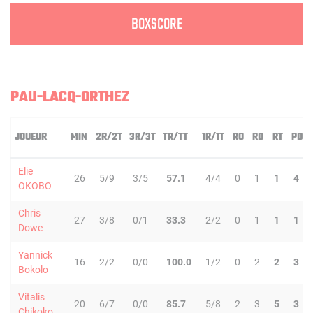
BOXSCORE
PAU-LACQ-ORTHEZ
JOUEUR
MIN
2R/2T
3R/3T
TR/TT
1R/1T
RO
RD
RT
PD
Elie
26
5/9
3/5
57.1
4/4
0
1
1
4
OKOBO
Chris
27
3/8
0/1
33.3
2/2
0
1
1
1
Dowe
Yannick
16
2/2
0/0
100.0
1/2
0
2
2
3
Bokolo
Vitalis
20
6/7
0/0
85.7
5/8
2
3
5
3
Chikoko