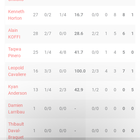
Kenneth
27
0/2
1/4
16.7
0/0
0
8
8
1
Horton
Alain
28
2/7
0/0
28.6
2/2
1
5
6
1
KOFFI
Taqwa
25
1/4
4/8
41.7
0/0
1
4
5
0
Pinero
Leopold
16
3/3
0/0
100.0
2/3
4
3
7
1
Cavaliere
Kyan
13
1/4
2/3
42.9
1/2
0
0
0
5
Anderson
Damien
1
0/0
0/0
-
0/0
0
0
0
0
Larribau
Thibault
Daval-
1
0/0
0/0
-
0/0
0
0
0
0
Braquet