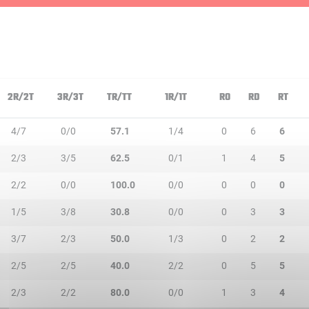
2R/2T
3R/3T
TR/TT
1R/1T
RO
RD
RT
4/7
0/0
57.1
1/4
0
6
6
2/3
3/5
62.5
0/1
1
4
5
2/2
0/0
100.0
0/0
0
0
0
1/5
3/8
30.8
0/0
0
3
3
3/7
2/3
50.0
1/3
0
2
2
2/5
2/5
40.0
2/2
0
5
5
2/3
2/2
80.0
0/0
1
3
4