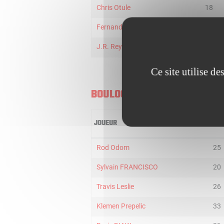
Chris Otule
18
Fernando Raposo
13
J.R. Reynolds
11
Ce site utilise d
BOULOGNE-LEVALLOIS
JOUEUR
MIN
Rod Odom
25
Sylvain FRANCISCO
20
Travis Leslie
26
Klemen Prepelic
33