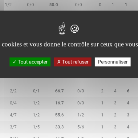
1/2
0/0
50.0
0/0
0
1
1
2/3
0/0
66.7
1/2
2
3
5
1/2
0/1
33.3
0/0
0
0
0
es cookies et vous donne le contrôle sur ceux que vous
Tout accepter
Tout refuser
Personnaliser
2R/2T
3R/3T
TR/TT
1R/1T
RO
RD
RT
2/2
0/1
66.7
0/0
2
4
6
0/4
1/2
16.7
0/0
1
3
4
4/7
1/2
55.6
1/2
1
2
3
3/7
1/5
33.3
5/6
1
3
4