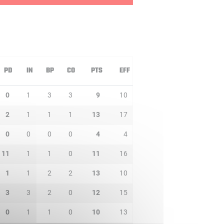
PD
IN
BP
CO
PTS
EFF
0
1
3
3
9
10
2
1
1
1
13
17
0
0
0
0
4
4
11
1
1
0
11
16
1
1
2
2
13
10
3
3
2
0
12
15
0
1
1
0
10
13