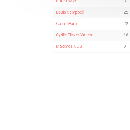
Boris DIAW
31
Louis Campbell
22
Gavin Ware
22
Cyrille Eliezer-Vanerot
18
Maxime ROOS
3