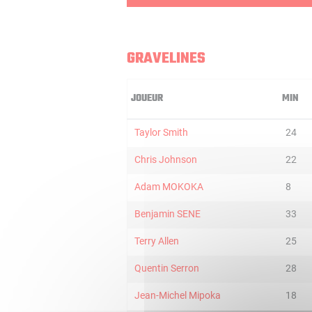
GRAVELINES
JOUEUR
MIN
Taylor Smith
24
Chris Johnson
22
Adam MOKOKA
8
Benjamin SENE
33
Terry Allen
25
Quentin Serron
28
Jean-Michel Mipoka
18