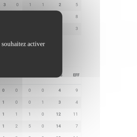
3
0
1
1
2
5
1
0
1
0
5
8
3
1
1
0
2
3
 souhaitez activer
PD
IN
BP
CO
PTS
EFF
0
0
0
0
4
9
1
0
0
1
3
4
1
1
1
0
12
11
1
2
5
0
14
7