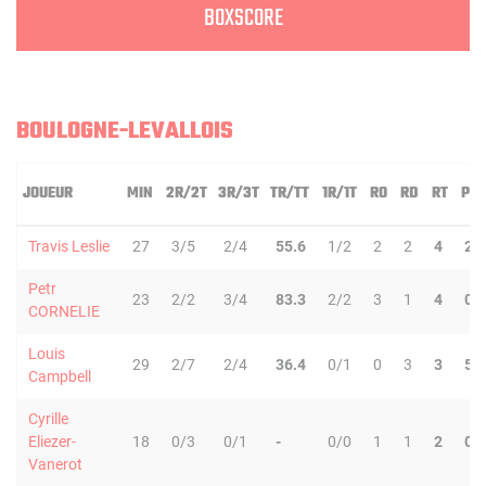
BOXSCORE
BOULOGNE-LEVALLOIS
JOUEUR
MIN
2R/2T
3R/3T
TR/TT
1R/1T
RO
RD
RT
PD
Travis Leslie
27
3/5
2/4
55.6
1/2
2
2
4
2
Petr
23
2/2
3/4
83.3
2/2
3
1
4
0
CORNELIE
Louis
29
2/7
2/4
36.4
0/1
0
3
3
5
Campbell
Cyrille
Eliezer-
18
0/3
0/1
-
0/0
1
1
2
0
Vanerot