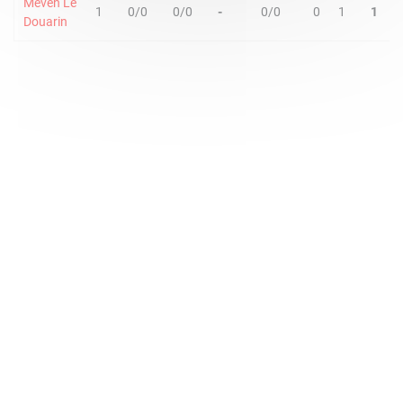
Meven Le
1
0/0
0/0
-
0/0
0
1
1
Douarin