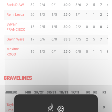
Boris DIAW
32
2/4
0/1
40.0
3/6
2
5
7
4
Remi Lesca
20
1/3
1/5
25.0
1/1
1
1
2
2
Sylvain
18
2/5
1/5
30.0
2/2
0
0
0
2
FRANCISCO
Gavin Ware
17
5/6
0/0
83.3
4/5
2
5
7
1
Maxime
16
1/3
0/1
25.0
0/0
0
1
1
0
ROOS
GRAVELINES
JOUEUR
MIN
2R/2T
3R/3T
TR/TT
1R/1T
RO
RD
RT
Taylor
27
8/9
0/0
88.9
1/2
3
6
9
Smith