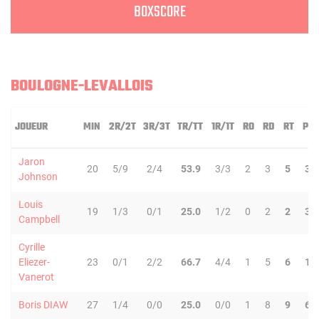
BOXSCORE
BOULOGNE-LEVALLOIS
JOUEUR
MIN
2R/2T
3R/3T
TR/TT
1R/1T
RO
RD
RT
PD
Jaron
20
5/9
2/4
53.9
3/3
2
3
5
3
Johnson
Louis
19
1/3
0/1
25.0
1/2
0
2
2
3
Campbell
Cyrille
Eliezer-
23
0/1
2/2
66.7
4/4
1
5
6
1
Vanerot
Boris DIAW
27
1/4
0/0
25.0
0/0
1
8
9
6