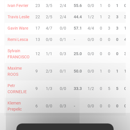
Ivan Fevrier
23
3/5
2/4
55.6
0/0
1
0
1
0
Travis Leslie
22
2/5
2/4
44.4
1/2
1
2
3
3
Gavin Ware
17
4/7
0/0
57.1
4/4
0
3
3
1
Remi Lesca
13
0/0
0/1
-
0/0
0
0
0
4
Sylvain
12
1/1
0/3
25.0
0/0
0
0
0
3
FRANCISCO
Maxime
9
2/3
0/1
50.0
0/0
1
0
1
1
ROOS
Petr
9
1/3
0/0
33.3
1/2
0
5
5
0
CORNELIE
Klemen
6
0/0
0/3
-
0/0
0
0
0
0
Prepelic