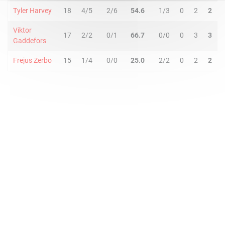
Tyler Harvey
18
4/5
2/6
54.6
1/3
0
2
2
Viktor
17
2/2
0/1
66.7
0/0
0
3
3
Gaddefors
Frejus Zerbo
15
1/4
0/0
25.0
2/2
0
2
2