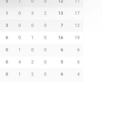
5
1
0
0
12
17
1
0
3
2
13
17
3
0
0
0
7
12
6
0
1
0
16
19
0
1
0
0
6
6
0
4
2
0
5
6
0
1
2
0
6
4