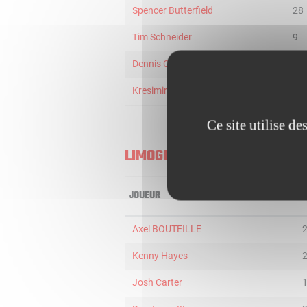
Spencer Butterfield
28
Tim Schneider
9
Dennis Clifford
19
Kresimir Nikic
5
Ce site utilise d
LIMOGES
JOUEUR
M
Axel BOUTEILLE
Kenny Hayes
Josh Carter