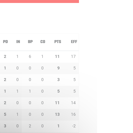
PD
IN
BP
CO
PTS
EFF
2
1
6
1
11
17
1
0
0
0
9
5
2
0
0
0
3
5
1
1
1
0
5
5
2
0
0
0
11
14
5
1
0
0
13
16
3
0
2
0
1
-2