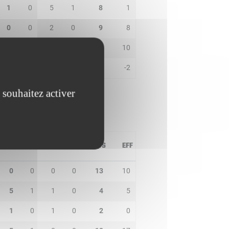
1
0
5
1
8
1
0
0
2
0
9
8
0
0
1
0
8
10
0
0
0
0
0
-2
 souhaitez activer
PD
IN
BP
CO
PTS
EFF
0
0
0
0
13
10
5
1
1
0
4
5
1
0
1
0
2
0