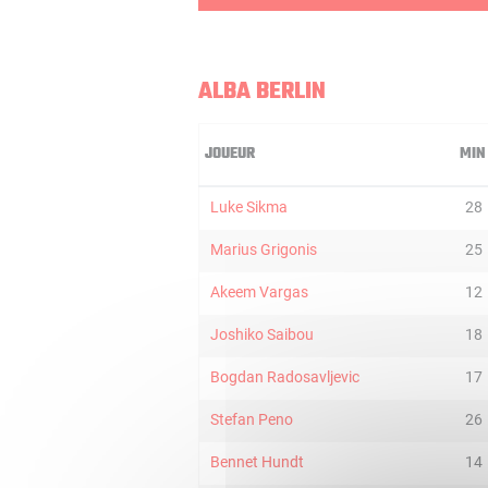
ALBA BERLIN
JOUEUR
MIN
Luke Sikma
28
Marius Grigonis
25
Akeem Vargas
12
Joshiko Saibou
18
Bogdan Radosavljevic
17
Stefan Peno
26
Bennet Hundt
14