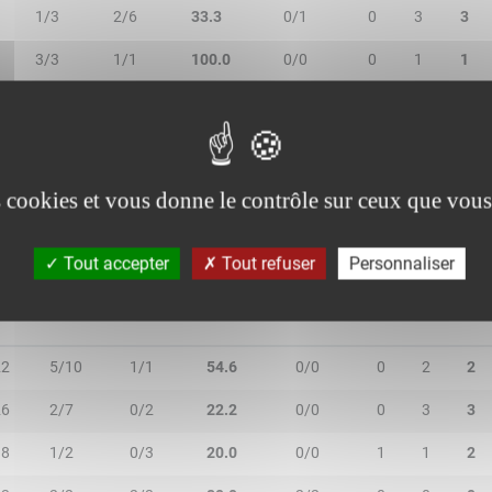
1/3
2/6
33.3
0/1
0
3
3
3/3
1/1
100.0
0/0
0
1
1
4/6
0/0
66.7
0/0
2
3
5
0/0
0/0
-
0/2
0
0
0
es cookies et vous donne le contrôle sur ceux que vous
Tout accepter
Tout refuser
Personnaliser
IN
2R/2T
3R/3T
TR/TT
1R/1T
RO
RD
RT
22
5/10
1/1
54.6
0/0
0
2
2
26
2/7
0/2
22.2
0/0
0
3
3
18
1/2
0/3
20.0
0/0
1
1
2