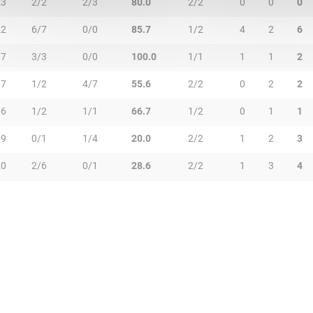
23
2/2
2/3
80.0
2/2
0
0
0
22
6/7
0/0
85.7
1/2
4
2
6
17
3/3
0/0
100.0
1/1
1
1
2
17
1/2
4/7
55.6
2/2
0
2
2
16
1/2
1/1
66.7
1/2
0
1
1
19
0/1
1/4
20.0
2/2
1
2
3
20
2/6
0/1
28.6
2/2
1
3
4