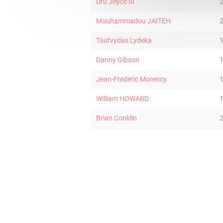
Dru Joyce III
Mouhammadou JAITEH
Tautvydas Lydeka
Danny Gibson
Jean-Frederic Morency
William HOWARD
Brian Conklin