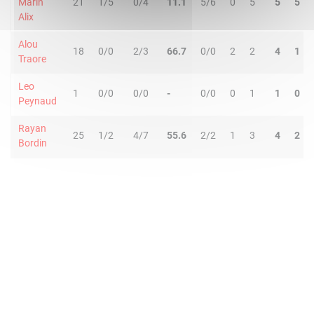
Marin
21
1/5
0/4
11.1
5/6
0
5
5
5
Alix
Alou
18
0/0
2/3
66.7
0/0
2
2
4
1
Traore
Leo
1
0/0
0/0
-
0/0
0
1
1
0
Peynaud
Rayan
25
1/2
4/7
55.6
2/2
1
3
4
2
Bordin