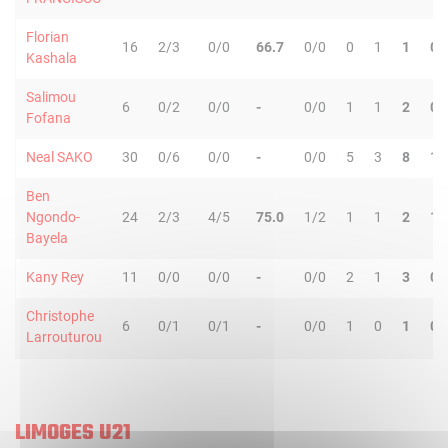
Florian
16
2/3
0/0
66.7
0/0
0
1
1
0
Kashala
Salimou
6
0/2
0/0
-
0/0
1
1
2
0
Fofana
Neal SAKO
30
0/6
0/0
-
0/0
5
3
8
1
Ben
Ngondo-
24
2/3
4/5
75.0
1/2
1
1
2
1
Bayela
Kany Rey
11
0/0
0/0
-
0/0
2
1
3
0
Christophe
6
0/1
0/1
-
0/0
1
0
1
0
Larrouturou
LIMOGES U21