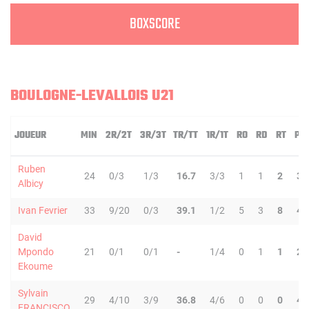
BOXSCORE
BOULOGNE-LEVALLOIS U21
JOUEUR
MIN
2R/2T
3R/3T
TR/TT
1R/1T
RO
RD
RT
PD
Ruben
24
0/3
1/3
16.7
3/3
1
1
2
3
Albicy
Ivan Fevrier
33
9/20
0/3
39.1
1/2
5
3
8
4
David
Mpondo
21
0/1
0/1
-
1/4
0
1
1
2
Ekoume
Sylvain
29
4/10
3/9
36.8
4/6
0
0
0
4
FRANCISCO