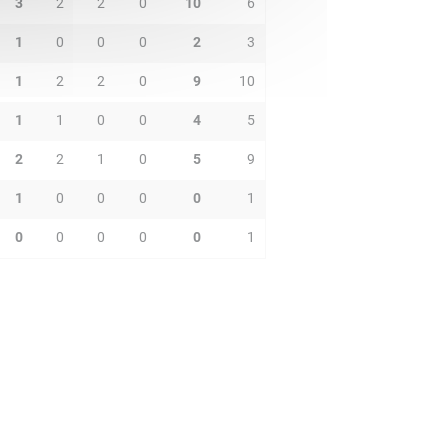
3
2
2
0
10
6
1
0
0
0
2
3
1
2
2
0
9
10
1
1
0
0
4
5
2
2
1
0
5
9
1
0
0
0
0
1
0
0
0
0
0
1