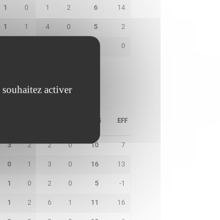
1
0
1
2
6
14
1
1
4
0
5
2
0
0
0
0
0
0
 souhaitez activer
PD
IN
BP
CO
PTS
EFF
3
2
2
0
10
7
0
1
3
0
16
13
1
0
2
0
5
-1
1
2
6
1
11
16