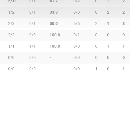
5/11
0/1
41.7
0/2
0
2
2
1/2
0/1
33.3
0/0
0
2
2
2/3
0/1
50.0
5/6
2
1
3
2/2
0/0
100.0
0/1
0
0
0
1/1
1/1
100.0
0/0
0
1
1
0/0
0/0
-
0/0
0
0
0
0/0
0/0
-
0/0
1
0
1