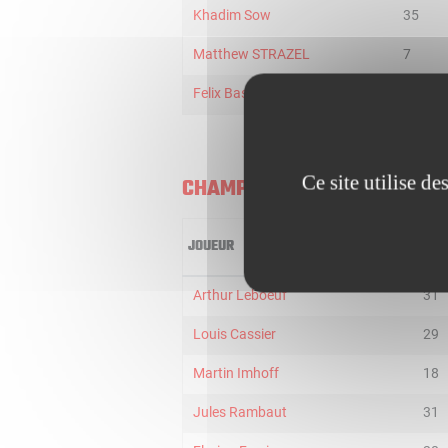
Khadim Sow
35
Matthew STRAZEL
7
Felix Bastien
1
Ce site utilise d
CHAMPAGNE BASKET U21
JOUEUR
MIN
Arthur Leboeuf
31
Louis Cassier
29
Martin Imhoff
18
Jules Rambaut
31