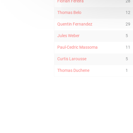
Florian Fereira
28
Thomas Belo
12
Quentin Fernandez
29
Jules Weber
5
Paul-Cedric Massoma
11
Curtis Larousse
5
Thomas Duchene
1