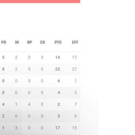
PD
IN
BP
CO
PTS
EFF
5
2
2
0
14
17
8
2
5
0
22
27
0
0
3
0
6
1
0
0
0
0
4
2
4
1
4
0
2
7
2
0
0
0
5
6
1
3
0
0
17
15