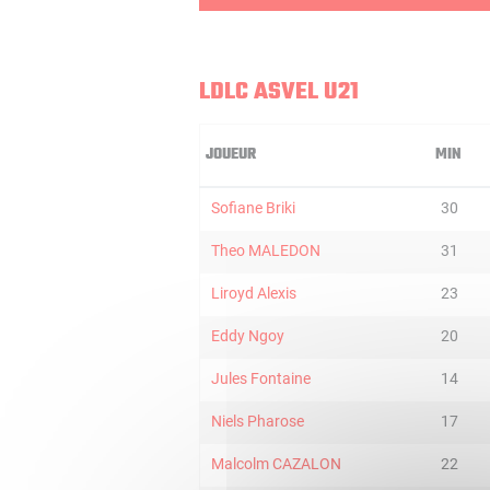
LDLC ASVEL U21
JOUEUR
MIN
Sofiane Briki
30
Theo MALEDON
31
Liroyd Alexis
23
Eddy Ngoy
20
Jules Fontaine
14
Niels Pharose
17
Malcolm CAZALON
22