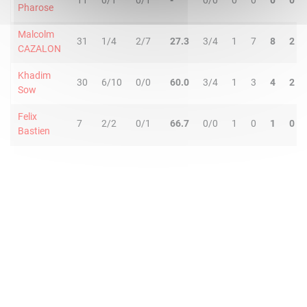
11
0/1
0/1
-
0/0
0
0
0
0
Pharose
Malcolm
31
1/4
2/7
27.3
3/4
1
7
8
2
CAZALON
Khadim
30
6/10
0/0
60.0
3/4
1
3
4
2
Sow
Felix
7
2/2
0/1
66.7
0/0
1
0
1
0
Bastien