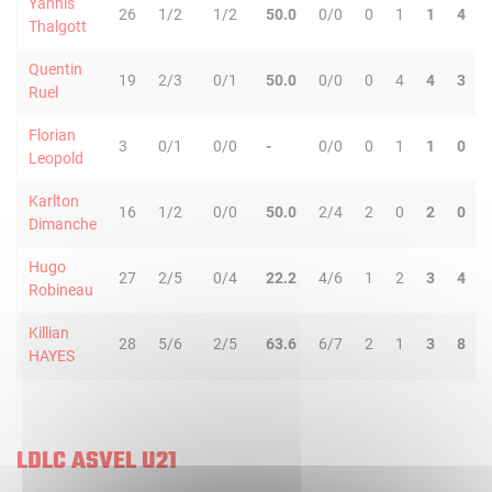
Yannis
26
1/2
1/2
50.0
0/0
0
1
1
4
Thalgott
Quentin
19
2/3
0/1
50.0
0/0
0
4
4
3
Ruel
Florian
3
0/1
0/0
-
0/0
0
1
1
0
Leopold
Karlton
16
1/2
0/0
50.0
2/4
2
0
2
0
Dimanche
Hugo
27
2/5
0/4
22.2
4/6
1
2
3
4
Robineau
Killian
28
5/6
2/5
63.6
6/7
2
1
3
8
HAYES
LDLC ASVEL U21