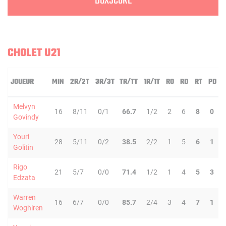
BOXSCORE
CHOLET U21
JOUEUR
MIN
2R/2T
3R/3T
TR/TT
1R/1T
RO
RD
RT
PD
Melvyn
16
8/11
0/1
66.7
1/2
2
6
8
0
Govindy
Youri
28
5/11
0/2
38.5
2/2
1
5
6
1
Golitin
Rigo
21
5/7
0/0
71.4
1/2
1
4
5
3
Edzata
Warren
16
6/7
0/0
85.7
2/4
3
4
7
1
Woghiren