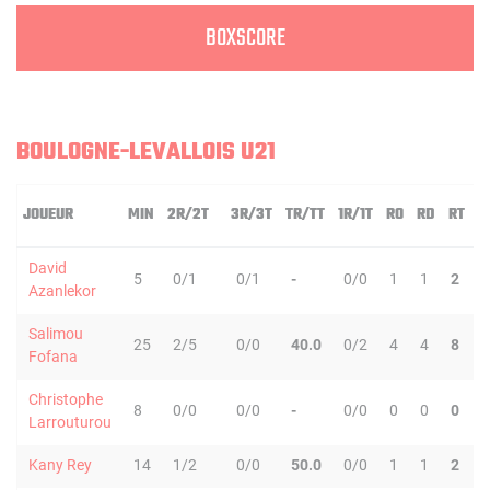
BOXSCORE
BOULOGNE-LEVALLOIS U21
JOUEUR
MIN
2R/2T
3R/3T
TR/TT
1R/1T
RO
RD
RT
P
David
5
0/1
0/1
-
0/0
1
1
2
0
Azanlekor
Salimou
25
2/5
0/0
40.0
0/2
4
4
8
0
Fofana
Christophe
8
0/0
0/0
-
0/0
0
0
0
0
Larrouturou
Kany Rey
14
1/2
0/0
50.0
0/0
1
1
2
0