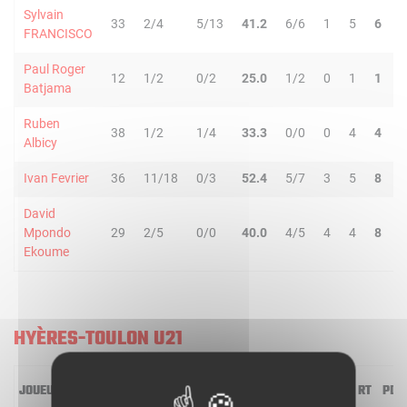
Sylvain
33
2/4
5/13
41.2
6/6
1
5
6
5
FRANCISCO
Paul Roger
12
1/2
0/2
25.0
1/2
0
1
1
1
Batjama
Ruben
38
1/2
1/4
33.3
0/0
0
4
4
3
Albicy
Ivan Fevrier
36
11/18
0/3
52.4
5/7
3
5
8
1
David
Mpondo
29
2/5
0/0
40.0
4/5
4
4
8
1
Ekoume
HYÈRES-TOULON U21
JOUEUR
MIN
2R/2T
3R/3T
TR/TT
1R/1T
RO
RD
RT
PD