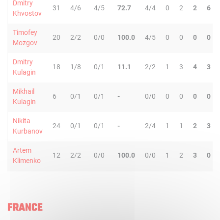
Dmitry
31
4/6
4/5
72.7
4/4
0
2
2
6
Khvostov
Timofey
20
2/2
0/0
100.0
4/5
0
0
0
0
Mozgov
Dmitry
18
1/8
0/1
11.1
2/2
1
3
4
3
Kulagin
Mikhail
6
0/1
0/1
-
0/0
0
0
0
0
Kulagin
Nikita
24
0/1
0/1
-
2/4
1
1
2
3
Kurbanov
Artem
12
2/2
0/0
100.0
0/0
1
2
3
0
Klimenko
FRANCE