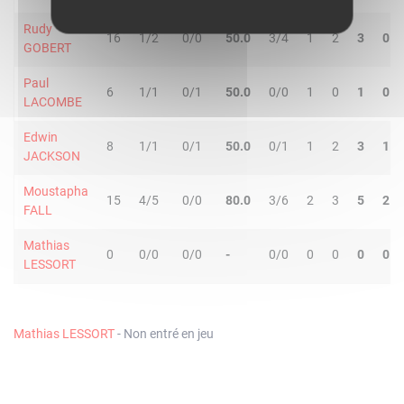
Rudy
16
1/2
0/0
50.0
3/4
1
2
3
0
GOBERT
Paul
6
1/1
0/1
50.0
0/0
1
0
1
0
LACOMBE
Edwin
8
1/1
0/1
50.0
0/1
1
2
3
1
JACKSON
Moustapha
15
4/5
0/0
80.0
3/6
2
3
5
2
FALL
Mathias
0
0/0
0/0
-
0/0
0
0
0
0
LESSORT
Mathias LESSORT
- Non entré en jeu