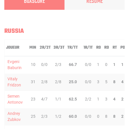
BOXSCORE
RÉSUMÉ
RUSSIA
JOUEUR
MIN
2R/2T
3R/3T
TR/TT
1R/1T
RO
RD
RT
PD
Evgeni
10
0/0
2/3
66.7
0/0
1
0
1
1
Baburin
Vitaly
31
2/8
2/8
25.0
0/0
3
5
8
4
Fridzon
Semen
23
4/7
1/1
62.5
2/2
1
3
4
2
Antonov
Andrey
25
2/3
1/2
60.0
0/0
0
8
8
2
Zubkov