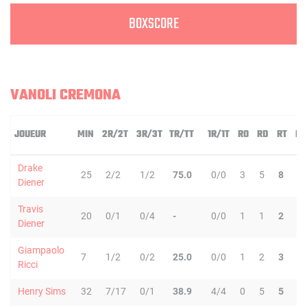
BOXSCORE
VANOLI CREMONA
JOUEUR
MIN
2R/2T
3R/3T
TR/TT
1R/1T
RO
RD
RT
PD
Drake
25
2/2
1/2
75.0
0/0
3
5
8
0
Diener
Travis
20
0/1
0/4
-
0/0
1
1
2
5
Diener
Giampaolo
7
1/2
0/2
25.0
0/0
1
2
3
0
Ricci
Henry Sims
32
7/17
0/1
38.9
4/4
0
5
5
1