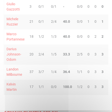
Giulio
3
0/1
0/1
-
0/0
0
0
0
0
Gazzotti
Michele
21
0/1
2/4
40.0
0/0
1
0
1
3
Ruzzier
Marco
18
1/2
1/3
40.0
0/0
0
2
2
0
Portannese
Darius
Johnson-
20
2/4
1/5
33.3
2/5
0
3
3
1
Odom
Landon
37
3/7
1/4
36.4
1/1
0
3
3
2
Milbourne
Kelvin
17
1/1
0/0
100.0
1/2
0
3
3
0
Martin