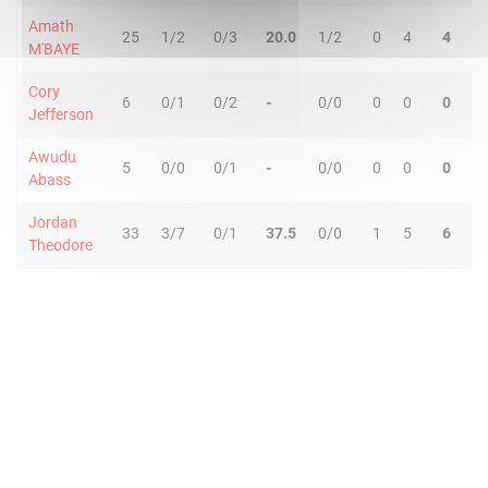
Amath
25
1/2
0/3
20.0
1/2
0
4
4
0
M'BAYE
Cory
6
0/1
0/2
-
0/0
0
0
0
0
Jefferson
Awudu
5
0/0
0/1
-
0/0
0
0
0
0
Abass
Jordan
33
3/7
0/1
37.5
0/0
1
5
6
6
Theodore