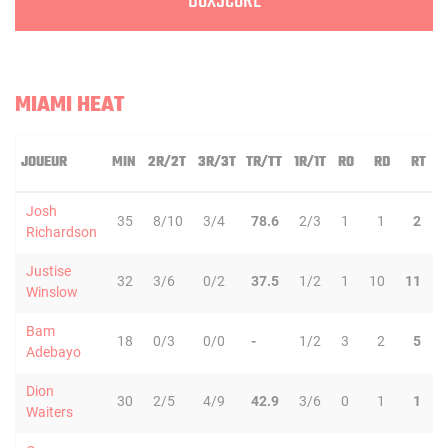
BOXSCORE
MIAMI HEAT
JOUEUR
MIN
2R/2T
3R/3T
TR/TT
1R/1T
RO
RD
RT
P
Josh
35
8/10
3/4
78.6
2/3
1
1
2
Richardson
Justise
32
3/6
0/2
37.5
1/2
1
10
11
Winslow
Bam
18
0/3
0/0
-
1/2
3
2
5
Adebayo
Dion
30
2/5
4/9
42.9
3/6
0
1
1
Waiters