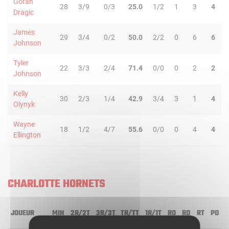
Goran
28
3/9
0/3
25.0
1/2
1
3
4
Dragic
James
29
3/4
0/2
50.0
2/2
0
6
6
Johnson
Tyler
22
3/3
2/4
71.4
0/0
0
2
2
Johnson
Kelly
30
2/3
1/4
42.9
3/4
3
1
4
Olynyk
Wayne
18
1/2
4/7
55.6
0/0
0
4
4
Ellington
CHARLOTTE HORNETS
JOUEUR
MIN
2R/2T
3R/3T
TR/TT
1R/1T
RO
RD
RT
PD