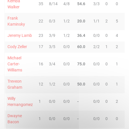
Kemba
35
8/14
4/8
54.6
3/3
0
0
0
Walker
Frank
22
0/3
1/2
20.0
1/1
2
5
7
Kaminsky
Jeremy Lamb
23
3/9
1/2
36.4
0/0
0
4
4
Cody Zeller
17
3/5
0/0
60.0
2/2
1
2
3
Michael
Carter-
16
3/4
0/0
75.0
0/0
0
1
1
Williams
Treveon
12
1/2
0/0
50.0
0/0
0
1
1
Graham
Willy
1
0/0
0/0
-
0/0
0
2
2
Hernangomez
Dwayne
1
0/0
0/0
-
0/0
0
0
0
Bacon