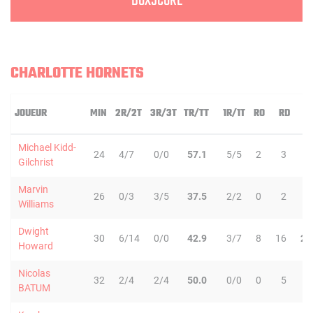
BOXSCORE
CHARLOTTE HORNETS
JOUEUR
MIN
2R/2T
3R/3T
TR/TT
1R/1T
RO
RD
R
Michael Kidd-
24
4/7
0/0
57.1
5/5
2
3
5
Gilchrist
Marvin
26
0/3
3/5
37.5
2/2
0
2
2
Williams
Dwight
30
6/14
0/0
42.9
3/7
8
16
24
Howard
Nicolas
32
2/4
2/4
50.0
0/0
0
5
5
BATUM