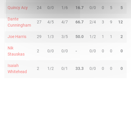
Quincy Acy
24
0/0
1/6
16.7
0/0
0
5
5
1
Dante
27
4/5
4/7
66.7
2/4
3
9
12
4
Cunningham
Joe Harris
29
1/3
3/5
50.0
1/2
1
1
2
2
Nik
2
0/0
0/0
-
0/0
0
0
0
0
Stauskas
Isaiah
2
1/2
0/1
33.3
0/0
0
0
0
0
Whitehead